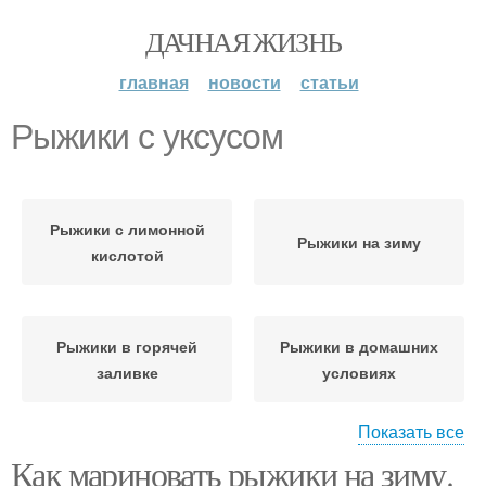
ДАЧНАЯ ЖИЗНЬ
главная
новости
статьи
Рыжики с уксусом
Рыжики с лимонной
Рыжики на зиму
кислотой
Рыжики в горячей
Рыжики в домашних
заливке
условиях
Показать все
Как мариновать рыжики на зиму.
Рыжики без варки
Соленые рыжики