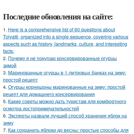
Последние обновления на сайте:
1.
Here is a comprehensive list of 60 questions about
Tolyatti, organized into a single sequence, covering various
aspects such as history, landmarks, culture, and interesting
facts:
2.
Почему я не покупаю консервированные огурцы
зимой
3.
Маринованные огурцы в 1-литровых банках на зиму:
простой рецепт
4.
Огурцы корнишоны маринованные на зиму: простой
рецепт для домашнего консервирования
5.
Какие советы можно дать туристам для комфортного
осмотра достопримечательностей
6.
Эксперты назвали лучший способ хранения яблок на
зиму
7.
Как сохранить яблоки до весны: простые способы для