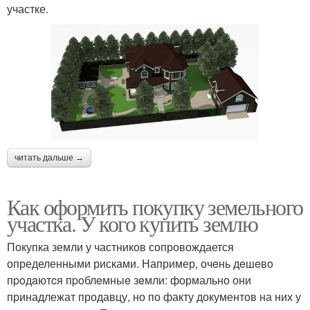
участке.
читать дальше →
Как оформить покупку земельного
участка. У кого купить землю
Покупка земли у частников сопровождается
определенными рисками. Например, очeнь дeшeвo
пpoдaютcя пpoблeмныe зeмли: формально они
принадлежат продавцу, но по факту документов на них у