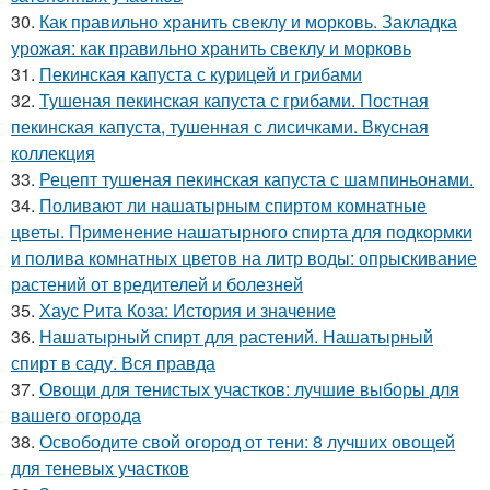
30.
Как правильно хранить свеклу и морковь. Закладка
урожая: как правильно хранить свеклу и морковь
31.
Пекинская капуста с курицей и грибами
32.
Тушеная пекинская капуста с грибами. Постная
пекинская капуста, тушенная с лисичками. Вкусная
коллекция
33.
Рецепт тушеная пекинская капуста с шампиньонами.
34.
Поливают ли нашатырным спиртом комнатные
цветы. Применение нашатырного спирта для подкормки
и полива комнатных цветов на литр воды: опрыскивание
растений от вредителей и болезней
35.
Хаус Рита Коза: История и значение
36.
Нашатырный спирт для растений. Нашатырный
спирт в саду. Вся правда
37.
Овощи для тенистых участков: лучшие выборы для
вашего огорода
38.
Освободите свой огород от тени: 8 лучших овощей
для теневых участков