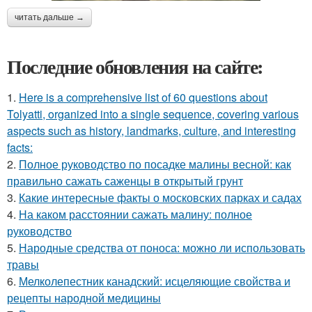
читать дальше →
Последние обновления на сайте:
1.
Here is a comprehensive list of 60 questions about
Tolyatti, organized into a single sequence, covering various
aspects such as history, landmarks, culture, and interesting
facts:
2.
Полное руководство по посадке малины весной: как
правильно сажать саженцы в открытый грунт
3.
Какие интересные факты о московских парках и садах
4.
На каком расстоянии сажать малину: полное
руководство
5.
Народные средства от поноса: можно ли использовать
травы
6.
Мелколепестник канадский: исцеляющие свойства и
рецепты народной медицины