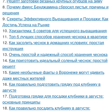
7.
Рецепт заготовки резаных крупных огурцов на зиму
8.
Почему фикус Бенджамина сбросил листья: причины и
решения
9.
Секреты Эффективного Выращивания и Продажи: Как
Достичь Успеха на Рынке
10.
Хризантема: 5 советов для успешного выращивания
11.
Топ-5 лучших способов хранения чеснока в квартире
12.
Как засолить чеснок в домашних условиях: простая
инструкция
13.
Очень простой и надежный способ хранения чеснока
14.
Как приготовить идеальный соленый чеснок: простой
рецепт
15.
Какие необычные факты о Воронеже могут удивить
даже местных жителей
16.
Как правильно подготовить грядку под клубнику в
августе
17.
Подготовка грядки для посадки клубники в августе:
основные принципы
18.
Как правильно посадить клубнику в августе: