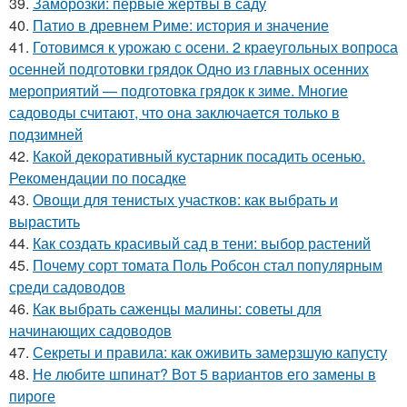
39.
Заморозки: первые жертвы в саду
40.
Патио в древнем Риме: история и значение
41.
Готовимся к урожаю с осени. 2 краеугольных вопроса
осенней подготовки грядок Одно из главных осенних
мероприятий — подготовка грядок к зиме. Многие
садоводы считают, что она заключается только в
подзимней
42.
Какой декоративный кустарник посадить осенью.
Рекомендации по посадке
43.
Овощи для тенистых участков: как выбрать и
вырастить
44.
Как создать красивый сад в тени: выбор растений
45.
Почему сорт томата Поль Робсон стал популярным
среди садоводов
46.
Как выбрать саженцы малины: советы для
начинающих садоводов
47.
Секреты и правила: как оживить замерзшую капусту
48.
Не любите шпинат? Вот 5 вариантов его замены в
пироге