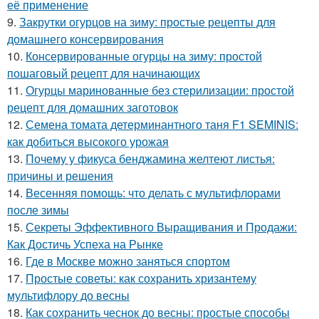
её применение
9.
Закрутки огурцов на зиму: простые рецепты для
домашнего консервирования
10.
Консервированные огурцы на зиму: простой
пошаговый рецепт для начинающих
11.
Огурцы маринованные без стерилизации: простой
рецепт для домашних заготовок
12.
Семена томата детерминантного таня F1 SEMINIS:
как добиться высокого урожая
13.
Почему у фикуса бенджамина желтеют листья:
причины и решения
14.
Весенняя помощь: что делать с мультифлорами
после зимы
15.
Секреты Эффективного Выращивания и Продажи:
Как Достичь Успеха на Рынке
16.
Где в Москве можно заняться спортом
17.
Простые советы: как сохранить хризантему
мультифлору до весны
18.
Как сохранить чеснок до весны: простые способы