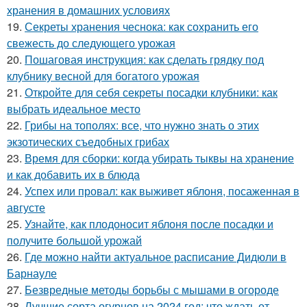
хранения в домашних условиях
19.
Секреты хранения чеснока: как сохранить его
свежесть до следующего урожая
20.
Пошаговая инструкция: как сделать грядку под
клубнику весной для богатого урожая
21.
Откройте для себя секреты посадки клубники: как
выбрать идеальное место
22.
Грибы на тополях: все, что нужно знать о этих
экзотических съедобных грибах
23.
Время для сборки: когда убирать тыквы на хранение
и как добавить их в блюда
24.
Успех или провал: как выживет яблоня, посаженная в
августе
25.
Узнайте, как плодоносит яблоня после посадки и
получите большой урожай
26.
Где можно найти актуальное расписание Дидюли в
Барнауле
27.
Безвредные методы борьбы с мышами в огороде
28.
Лучшие сорта огурцов на 2024 год: что ждать от