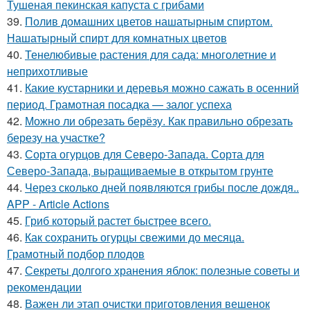
Тушеная пекинская капуста с грибами
39.
Полив домашних цветов нашатырным спиртом.
Нашатырный спирт для комнатных цветов
40.
Тенелюбивые растения для сада: многолетние и
неприхотливые
41.
Какие кустарники и деревья можно сажать в осенний
период. Грамотная посадка — залог успеха
42.
Можно ли обрезать берёзу. Как правильно обрезать
березу на участке?
43.
Сорта огурцов для Северо-Запада. Сорта для
Северо-Запада, выращиваемые в открытом грунте
44.
Через сколько дней появляются грибы после дождя..
APP - Article Actions
45.
Гриб который растет быстрее всего.
46.
Как сохранить огурцы свежими до месяца.
Грамотный подбор плодов
47.
Секреты долгого хранения яблок: полезные советы и
рекомендации
48.
Важен ли этап очистки приготовления вешенок