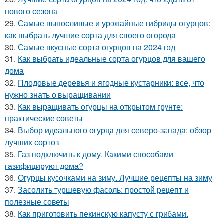
нового сезона
29.
Самые выносливые и урожайные гибриды огурцов:
как выбрать лучшие сорта для своего огорода
30.
Самые вкусные сорта огурцов на 2024 год
31.
Как выбрать идеальные сорта огурцов для вашего
дома
32.
Плодовые деревья и ягодные кустарники: все, что
нужно знать о выращивании
33.
Как выращивать огурцы на открытом грунте:
практические советы
34.
Выбор идеального огурца для северо-запада: обзор
лучших сортов
35.
Газ подключить к дому. Какими способами
газифицируют дома?
36.
Огурцы кусочками на зиму. Лучшие рецепты на зиму
37.
Засолить туршевую фасоль: простой рецепт и
полезные советы
38.
Как приготовить пекинскую капусту с грибами.