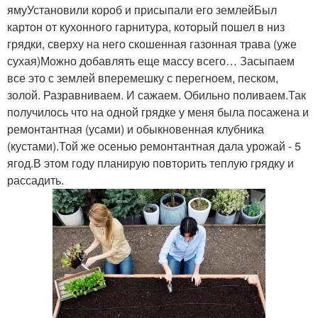
ямуУстановили короб и присыпали его землейБыл
картон от кухонного гарнитура, который пошел в низ
грядки, сверху на него скошенная газонная трава (уже
сухая)Можно добавлять еще массу всего… Засыпаем
все это с землей вперемешку с перегноем, песком,
золой. Разравниваем. И сажаем. Обильно поливаем.Так
получилось что на одной грядке у меня была посажена и
ремонтантная (усами) и обыкновенная клубника
(кустами).Той же осенью ремонтантная дала урожай - 5
ягод.В этом году планирую повторить теплую грядку и
рассадить.