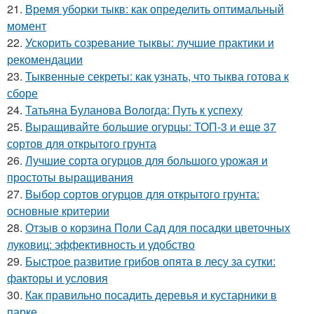
21.
Время уборки тыкв: как определить оптимальный
момент
22.
Ускорить созревание тыквы: лучшие практики и
рекомендации
23.
Тыквенные секреты: как узнать, что тыква готова к
сборе
24.
Татьяна Буланова Вологда: Путь к успеху
25.
Выращивайте большие огурцы: ТОП-3 и еще 37
сортов для открытого грунта
26.
Лучшие сорта огурцов для большого урожая и
простоты выращивания
27.
Выбор сортов огурцов для открытого грунта:
основные критерии
28.
Отзыв о корзина Поли Сад для посадки цветочных
луковиц: эффективность и удобство
29.
Быстрое развитие грибов опята в лесу за сутки:
факторы и условия
30.
Как правильно посадить деревья и кустарники в
парке