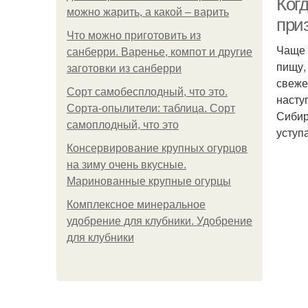
Когд
можно жарить, а какой – варить
при
Что можно приготовить из
Чаще 
санберри. Варенье, компот и другие
пищу,
заготовки из санберри
свеже
Сорт самобесплодный, что это.
насту
Сорта-опылители: таблица. Сорт
Сибир
самоплодный, что это
уступ
Консервирование крупных огурцов
на зиму очень вкусные.
Маринованные крупные огурцы
Комплексное минеральное
удобрение для клубники. Удобрение
для клубники