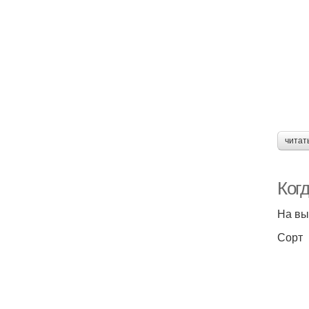
читат
Когд
На вы
Сорт