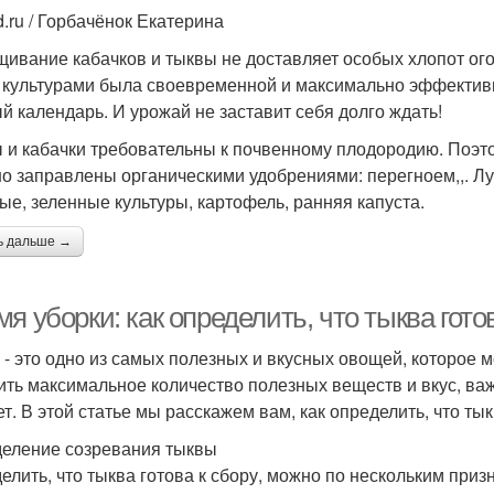
d.ru / Горбачёнок Екатерина
ивание кабачков и тыквы не доставляет особых хлопот ого
 культурами была своевременной и максимально эффективн
й календарь. И урожай не заставит себя долго ждать!
 и кабачки требовательны к почвенному плодородию. Поэто
о заправлены органическими удобрениями: перегноем,,. Л
ые, зеленные культуры, картофель, ранняя капуста.
ь дальше →
я уборки: как определить, что тыква гото
 - это одно из самых полезных и вкусных овощей, которое 
ить максимальное количество полезных веществ и вкус, важн
т. В этой статье мы расскажем вам, как определить, что тык
еление созревания тыквы
елить, что тыква готова к сбору, можно по нескольким приз