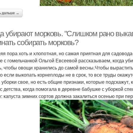
ь дальше →
да убирают морковь. "Слишком рано выкап
инать собирать морковь?
яя пора хоть и хлопотная, но самая приятная для садовода-
е с гомельчанкой Ольгой Евсеевой рассказываем, когда убир
ь, чтобы овощи хранились до самой весны.Чтобы вырастить
о если выкопать корнеплоды не в срок, то все труды окажу
 уборки свое, но есть общие признаки, которые подскажут, к
 с детства, когда помогала в деревне бабушке с уборкой сп
у: капуста зимних сортов должна закалиться осенью при пе