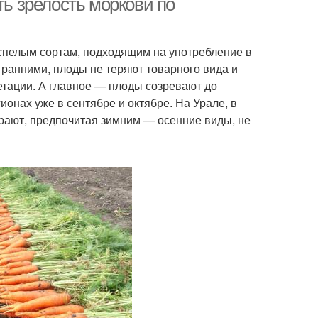
ть зрелость моркови по
спелым сортам, подходящим на употребление в
с ранними, плоды не теряют товарного вида и
етации. А главное — плоды созревают до
онах уже в сентябре и октябре. На Урале, в
ирают, предпочитая зимним — осенние виды, не