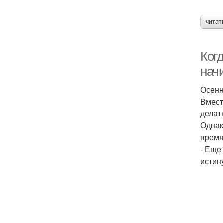
читат
Ког
нач
Осенн
Вмест
делат
Однак
время
- Еще
истин