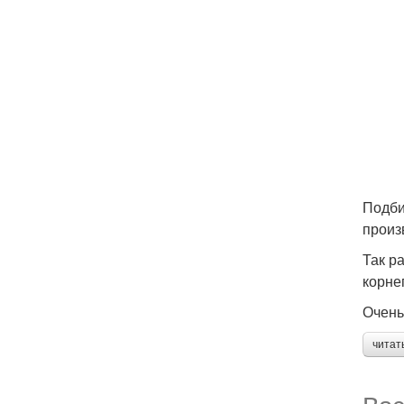
Подби
произ
Так р
корне
Очень
читат