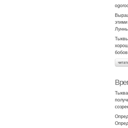
ogoro
Выращ
этими
Лунны
Тыквы
хорош
бобов
читат
Врем
Тыква
получ
созрее
Опред
Опред