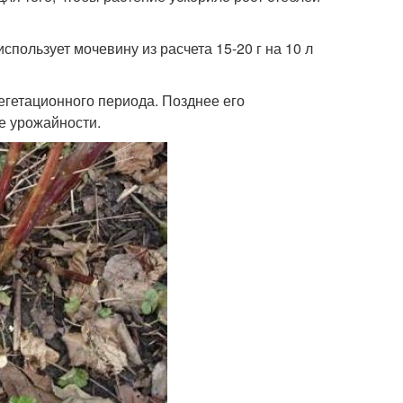
пользует мочевину из расчета 15-20 г на 10 л
егетационного периода. Позднее его
е урожайности.