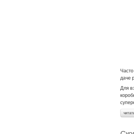
Часто
даче 
Для в
коробк
супер
читат
Ско