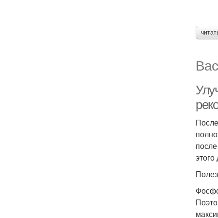
читат
Вас
Улу
рек
После
полно
после
этого
Полез
Фосфо
Поэто
макси