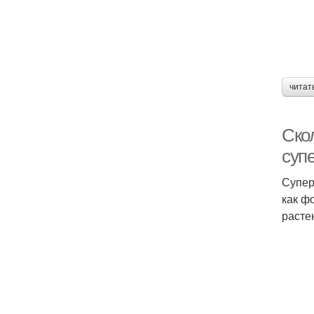
читат
Скол
суп
Супер
как ф
расте