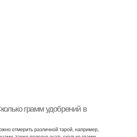
Сколько грамм удобрений в
ожно отмерить различной тарой, например,
анами, также полезно знать сколько грамм