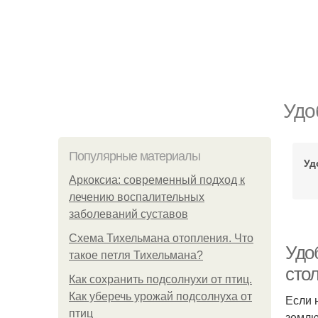
Удо
Популярные материалы
Уд
Аркоксиа: современный подход к
лечению воспалительных
заболеваний суставов
Схема Тихельмана отопления. Что
Удо
такое петля Тихельмана?
сто
Как сохранить подсолнухи от птиц.
Как уберечь урожай подсолнуха от
Если 
птиц
землю