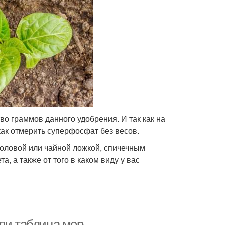
во граммов данного удобрения. И так как на
как отмерить суперфосфат без весов.
толовой или чайной ложкой, спичечным
а, а также от того в каком виду у вас
или таблица мер