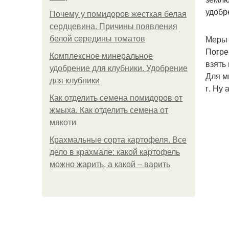
удобр
Почему у помидоров жесткая белая
сердцевина. Причины появления
Меры 
белой середины томатов
Погре
Комплексное минеральное
взять
удобрение для клубники. Удобрение
Для м
для клубники
г. Ну 
Как отделить семена помидоров от
жмыха. Как отделить семена от
мякоти
Крахмальные сорта картофеля. Все
дело в крахмале: какой картофель
можно жарить, а какой – варить