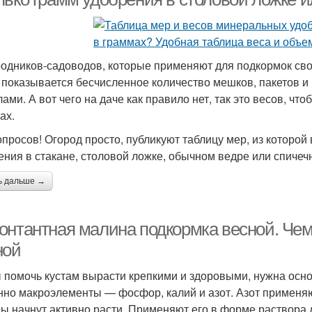
родников-садоводов, которые применяют для подкормок св
 показывается бесчисленное количество мешков, пакетов и
лами. А вот чего на даче как правило нет, так это весов, ч
ах.
опросов! Огород просто, публикуют таблицу мер, из которой 
ения в стакане, столовой ложке, обычном ведре или спичеч
ь дальше →
онтантная малина подкормка весной. Че
ной
 помочь кустам вырасти крепкими и здоровыми, нужна осн
нно макроэлементы — фосфор, калий и азот. Азот применяют
ы начнут активно расти. Применяют его в форме раствора д