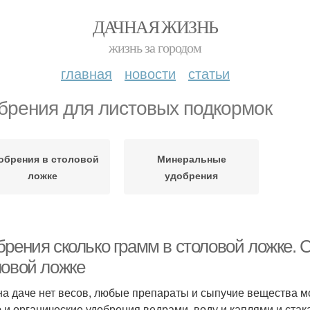
ДАЧНАЯ ЖИЗНЬ
жизнь за городом
главная
новости
статьи
брения для листовых подкормок
обрения в столовой
Минеральные
ложке
удобрения
брения сколько грамм в столовой ложке. 
ловой ложке
на даче нет весов, любые препараты и сыпучие вещества м
 и органические удобрения ведрами, воду и каплями и стак