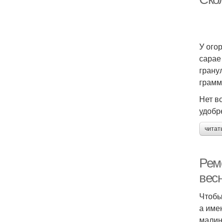
У ого
сарае
грану
грамм
Нет в
удобр
читат
Рем
вес
Чтобы
а име
малин