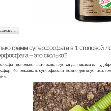
ь дальше →
ько грамм суперфосфата в 1 столовой ложке
ерфосфата – это сколько?
фосфат довольно часто используется дачниками для удоб
осфор. Использовать суперфосфат можно для клубники, том
ний.