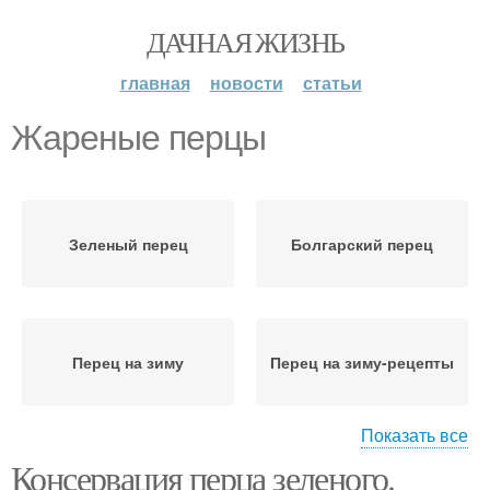
ДАЧНАЯ ЖИЗНЬ
главная
новости
статьи
Жареные перцы
Зеленый перец
Болгарский перец
Перец на зиму
Перец на зиму-рецепты
Показать все
Консервация перца зеленого.
Перцы на зиму
Заготовки из перца