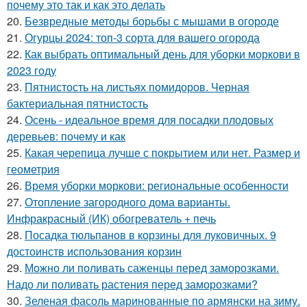
почему это так и как это делать
20.
Безвредные методы борьбы с мышами в огороде
21.
Огурцы 2024: топ-3 сорта для вашего огорода
22.
Как выбрать оптимальный день для уборки моркови в
2023 году
23.
Пятнистость на листьях помидоров. Черная
бактериальная пятнистость
24.
Осень - идеальное время для посадки плодовых
деревьев: почему и как
25.
Какая черепица лучше с покрытием или нет. Размер и
геометрия
26.
Время уборки моркови: региональные особенности
27.
Отопление загородного дома варианты.
Инфракрасный (ИК) обогреватель + печь
28.
Посадка тюльпанов в корзины для луковичных. 9
достоинств использования корзин
29.
Можно ли поливать саженцы перед заморозками.
Надо ли поливать растения перед заморозками?
30.
Зеленая фасоль маринованные по армянски на зиму.