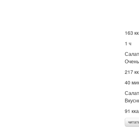
163 к
1 ч
Салат
Очень
217 к
40 ми
Салат
Вкусн
91 кк
читат