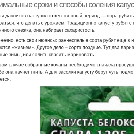
имальные сроки и способы соления капус
ни дачников наступил ответственный период — пора рубить 
раться, что делать с урожаем. Традиционно капусту рубят с
янного снежка, она набирает сахаристость.
конечно, есть свои нюансы: раннеспелые сорта рубят еще в на
ются «живьем». Другое дело – сорта поздние. Тут два вари
ение зимы, или солить-квасить-мариновать.
вом случае собранные кочаны необходимо сначала просуши
бе она начнет гнить. А для засолки капусту берут чуть подм
ется.