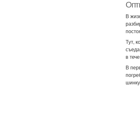
Опт
В жиз
разби
посто
Тут, 
съеда
в теч
В пер
погре
шинку