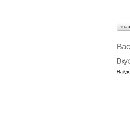
читат
Вас
Вку
Найде