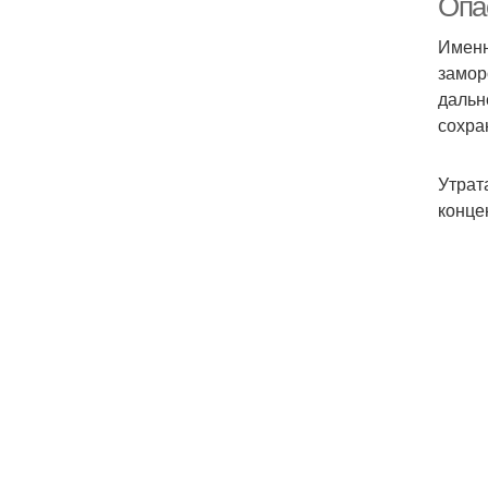
Опа
Именн
замор
дальн
сохра
Утрат
конце