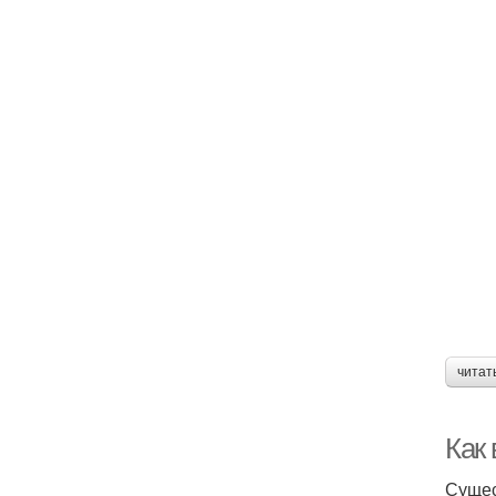
читат
Как
Сущес