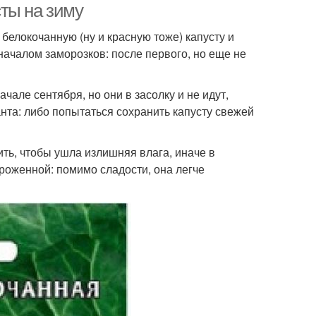
ты на зиму
белокочанную (ну и красную тоже) капусту и
 началом заморозков: после первого, но еще не
чале сентября, но они в засолку и не идут,
анта: либо попытаться сохранить капусту свежей
ть, чтобы ушла излишняя влага, иначе в
ороженной: помимо сладости, она легче