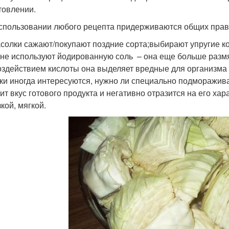
товлении.
спользовании любого рецепта придерживаются общих прав
асолки сажают/покупают поздние сорта;выбирают упругие к
;не используют йодированную соль – она еще больше размя
оздействием кислоты она выделяет вредные для организма
ки иногда интересуются, нужно ли специально подмораживат
ит вкус готового продукта и негативно отразится на его хар
кой, мягкой.