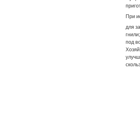
приго
При и
для з
гнили
под в
Хозяй
улучш
скольз