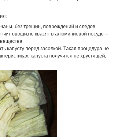
ил:
очаны, без трещин, повреждений и следов
гчит овощи;не квасят в алюминиевой посуде –
 вещества.
ь капусту перед засолкой. Такая процедура не
актеристиках: капуста получится не хрустящей,