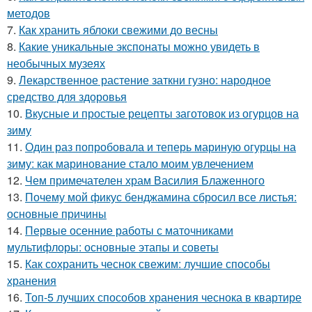
методов
7.
Как хранить яблоки свежими до весны
8.
Какие уникальные экспонаты можно увидеть в
необычных музеях
9.
Лекарственное растение заткни гузно: народное
средство для здоровья
10.
Вкусные и простые рецепты заготовок из огурцов на
зиму
11.
Один раз попробовала и теперь мариную огурцы на
зиму: как маринование стало моим увлечением
12.
Чем примечателен храм Василия Блаженного
13.
Почему мой фикус бенджамина сбросил все листья:
основные причины
14.
Первые осенние работы с маточниками
мультифлоры: основные этапы и советы
15.
Как сохранить чеснок свежим: лучшие способы
хранения
16.
Топ-5 лучших способов хранения чеснока в квартире