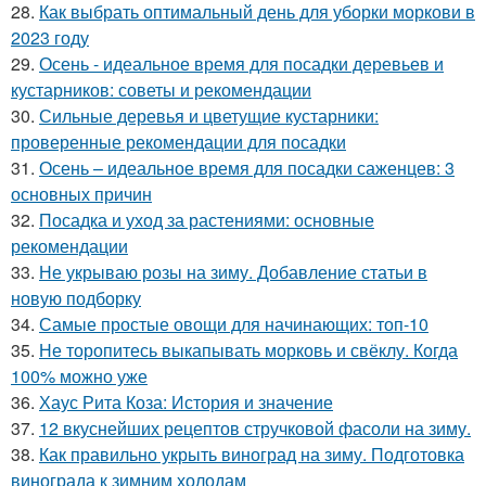
28.
Как выбрать оптимальный день для уборки моркови в
2023 году
29.
Осень - идеальное время для посадки деревьев и
кустарников: советы и рекомендации
30.
Сильные деревья и цветущие кустарники:
проверенные рекомендации для посадки
31.
Осень – идеальное время для посадки саженцев: 3
основных причин
32.
Посадка и уход за растениями: основные
рекомендации
33.
Не укрываю розы на зиму. Добавление статьи в
новую подборку
34.
Самые простые овощи для начинающих: топ-10
35.
Не торопитесь выкапывать морковь и свёклу. Когда
100% можно уже
36.
Хаус Рита Коза: История и значение
37.
12 вкуснейших рецептов стручковой фасоли на зиму.
38.
Как правильно укрыть виноград на зиму. Подготовка
винограда к зимним холодам