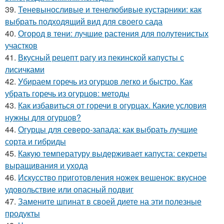
39.
Теневыносливые и тенелюбивые кустарники: как
выбрать подходящий вид для своего сада
40.
Огород в тени: лучшие растения для полутенистых
участков
41.
Вкусный рецепт рагу из пекинской капусты с
лисичками
42.
Убираем горечь из огурцов легко и быстро. Как
убрать горечь из огурцов: методы
43.
Как избавиться от горечи в огурцах. Какие условия
нужны для огурцов?
44.
Огурцы для северо-запада: как выбрать лучшие
сорта и гибриды
45.
Какую температуру выдерживает капуста: секреты
выращивания и ухода
46.
Искусство приготовления ножек вешенок: вкусное
удовольствие или опасный подвиг
47.
Замените шпинат в своей диете на эти полезные
продукты