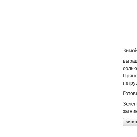
Зимой
выращ
солью
Пряно
петру
Готов
Зелен
загни
читат