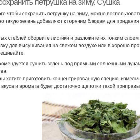
 сохранить петрушка на зиму. Сушка
ого чтобы сохранить петрушку на зиму, можно воспользова
о такую зелень добавляют к горячим блюдам для придания
тых стеблей оборвите листики и разложите их тонким слоем
овку для высушивания на свежем воздухе или в хорошо п
ешивайте.
комендуется сушить зелень под прямыми солнечными лучами,
тва.
вы хотите приготовить концентрированную специю, измельч
 вкуса и аромата будет достаточно щепотки такой приправы