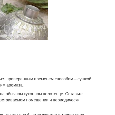
ться проверенным временем способом – сушкой.
 им аромата.
 на обычном кухонном полотенце. Оставьте
роветриваемом помещении и периодически
 так как она быстро желтеет и теряет свои