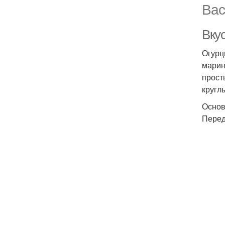
Вас
Вкус
Огурц
марин
прост
круглы
Основ
Перед