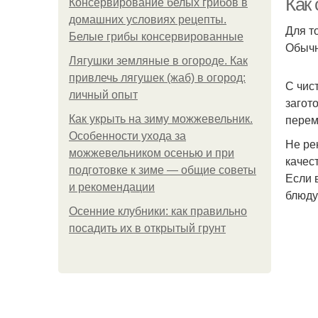
Как
Консервирование белых грибов в
домашних условиях рецепты.
Для т
Белые грибы консервированные
Обычн
Лягушки земляные в огороде. Как
привлечь лягушек (жаб) в огород:
С чис
личный опыт
загот
перем
Как укрыть на зиму можжевельник.
Особенности ухода за
Не ре
можжевельником осенью и при
качес
подготовке к зиме — общие советы
Если 
и рекомендации
блюду
Осенние клубники: как правильно
посадить их в открытый грунт