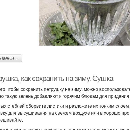
ь дальше →
ушка, как сохранить на зиму. Сушка
ого чтобы сохранить петрушку на зиму, можно воспользова
о такую зелень добавляют к горячим блюдам для придания
тых стеблей оборвите листики и разложите их тонким слоем
овку для высушивания на свежем воздухе или в хорошо п
ешивайте.
комендуется сушить зелень под прямыми солнечными лучами,