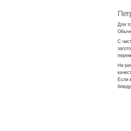
Петр
Для т
Обычн
С чис
загот
перем
Не ре
качес
Если 
блюду