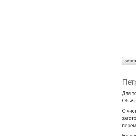
читат
Петр
Для т
Обычн
С чис
загот
перем
Не ре