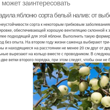
 может заинтересовать
адила яблоню сорта белый налив: от выбо
 неустойчивости сорта к некоторым грибковым заболевания
ровке, обеспечивающей хорошую вентиляцию склонной к з
лее подходящей для этой яблони. Выполнить такую формир
од без опыта. На втором году жизни саженца выбирают три
ны и находящиеся на расстоянии не менее 20 см друг от друг
ьные вырезают на кольцо вместе с проводником. В следую
-две ветки второго порядка, при этом следят, чтобы они не