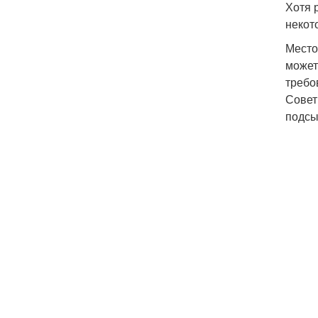
Хотя 
некот
Место
может
требо
Совет
подсы