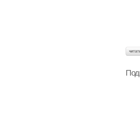
читат
Подг