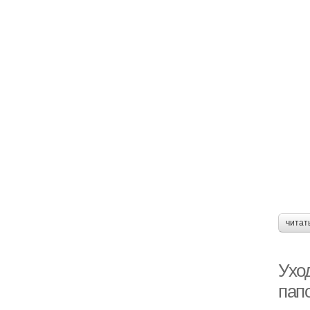
читат
Уход
папо