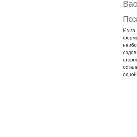
Вас
Пос
Из-за
форми
наибо
садов
сторо
остал
одной