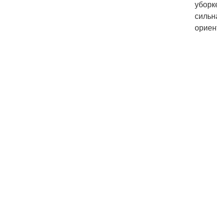
уборк
сильн
ориен