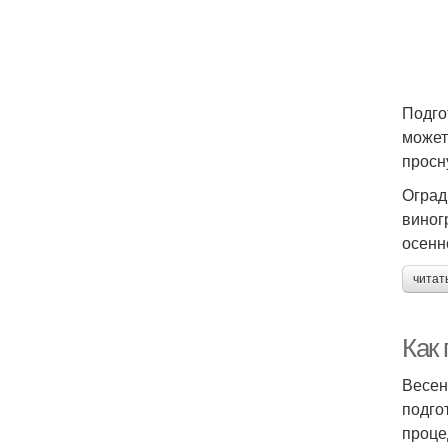
Подго
может
просн
Оград
виног
осенн
читат
Как 
Весен
подго
проце