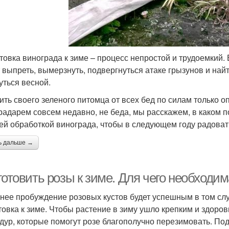
товка винограда к зиме – процесс непростой и трудоемкий.
 выпреть, вымерзнуть, подвергнуться атаке грызунов и най
уться весной.
ить своего зеленого питомца от всех бед по силам только 
радарем совсем недавно, не беда, мы расскажем, в каком п
ей обработкой винограда, чтобы в следующем году радова
ь дальше →
готовить розы к зиме. Для чего необходим
нее пробуждение розовых кустов будет успешным в том сл
товка к зиме. Чтобы растение в зиму ушло крепким и здоро
дур, которые помогут розе благополучно перезимовать. Под