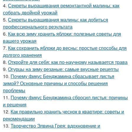
4.
Секреты выращивания ремонтантной малины: как
собрать двойной урожай
5.
Секреты выращивания малины: как добиться
профессионального результата
6.
Как всю зиму хранить яблоки: полезные советы для
вашего урожая
7.
Как сохранить яблоки до весны: простые способы для
долгого хранения
8.
Откройте для себя: как по-научному называется трава
9.
Огурцы на зиму резаные: самые вкусные рецепты
10.
Почему фикус Бенджамина сбрасывает листья
зимой? Основные причины и способы решения
проблемы
11.
Почему фикус Бенджамина сбросил листья: причины
и решения
12.
Как правильно хранить чеснок в квартире: советы и
рекомендации
13.
Творчество Элвина Грея: вдохновение и