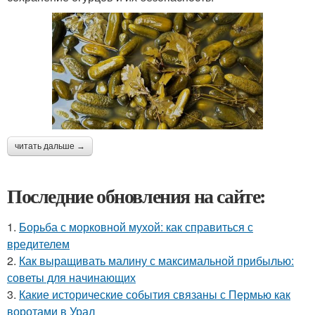
читать дальше →
Последние обновления на сайте:
1.
Борьба с морковной мухой: как справиться с
вредителем
2.
Как выращивать малину с максимальной прибылью:
советы для начинающих
3.
Какие исторические события связаны с Пермью как
воротами в Урал