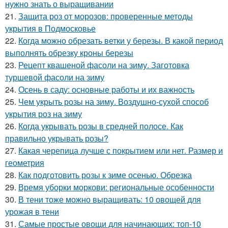
нужно знать о выращивании
21.
Защита роз от морозов: проверенные методы
укрытия в Подмосковье
22.
Когда можно обрезать ветки у березы. В какой период
выполнять обрезку кроны березы
23.
Рецепт квашеной фасоли на зиму. Заготовка
туршевой фасоли на зиму
24.
Осень в саду: основные работы и их важность
25.
Чем укрыть розы на зиму. Воздушно-сухой способ
укрытия роз на зиму
26.
Когда укрывать розы в средней полосе. Как
правильно укрывать розы?
27.
Какая черепица лучше с покрытием или нет. Размер и
геометрия
28.
Как подготовить розы к зиме осенью. Обрезка
29.
Время уборки моркови: региональные особенности
30.
В тени тоже можно выращивать: 10 овощей для
урожая в тени
31.
Самые простые овощи для начинающих: топ-10