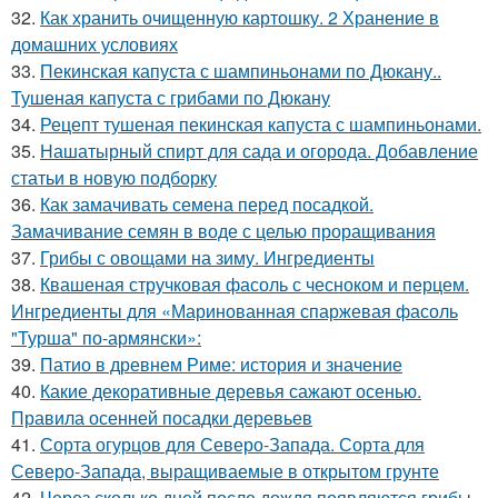
32.
Как хранить очищенную картошку. 2 Хранение в
домашних условиях
33.
Пекинская капуста с шампиньонами по Дюкану..
Тушеная капуста с грибами по Дюкану
34.
Рецепт тушеная пекинская капуста с шампиньонами.
35.
Нашатырный спирт для сада и огорода. Добавление
статьи в новую подборку
36.
Как замачивать семена перед посадкой.
Замачивание семян в воде с целью проращивания
37.
Грибы с овощами на зиму. Ингредиенты
38.
Квашеная стручковая фасоль с чесноком и перцем.
Ингредиенты для «Маринованная спаржевая фасоль
"Турша" по-армянски»:
39.
Патио в древнем Риме: история и значение
40.
Какие декоративные деревья сажают осенью.
Правила осенней посадки деревьев
41.
Сорта огурцов для Северо-Запада. Сорта для
Северо-Запада, выращиваемые в открытом грунте
42.
Через сколько дней после дождя появляются грибы.