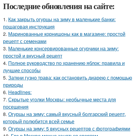
Последние обновления на сайте:
1.
Как закрыть огурцы на зиму в маленькие банки:
пошаговая инструкция
2.
Маринованные корнишоны как в магазине: простой
рецепт с семенами
3.
Маленькие консервированные огурчики на зиму:
простой и вкусный рецепт
4.
Полное руководство по хранению яблок: правила и
лучшие способы
5.
Заткни гузно трава: как остановить диарею с помощью
природы
6.
Headlines:
7.
Скрытые уголки Москвы: необычные места для
посещения
8.
Огурцы на зиму: самый вкусный болгарский рецепт,
который полюбится всей семье
9.
Огурцы на зиму: 5 вкусных рецептов с фотографиями
10.
Где в Москве можно заняться спортом