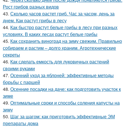
Рост грибов разных видов
43.
Сколько часов растет гриб. Час за часом, день за
днем. Как растут грибы в лесу
44.
Как быстро растут белые грибы в лесу при разных
условиях. В каких лесах растут белые грибы
45.
Как сохранить виноград на зиму свежим. Правильно
собираем и растим – долго храним. Агротехнические
секреты
46.
Как сделать емкость для луковичных растений
своими руками
47.
Осенний уход за яблоней: эффективные методы
борьбы с паршей
48.
Осенние посадки на даче: как подготовить участок к
зиме
49.
Оптимальные сроки и способы соления капусты на
зиму
50.
Шаг за шагом: как приготовить эффективные ЭМ
препараты дома