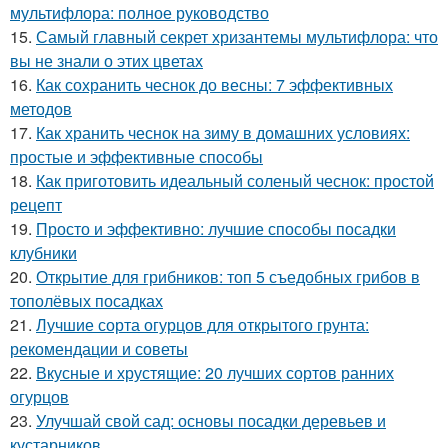
мультифлора: полное руководство
15.
Самый главный секрет хризантемы мультифлора: что
вы не знали о этих цветах
16.
Как сохранить чеснок до весны: 7 эффективных
методов
17.
Как хранить чеснок на зиму в домашних условиях:
простые и эффективные способы
18.
Как приготовить идеальный соленый чеснок: простой
рецепт
19.
Просто и эффективно: лучшие способы посадки
клубники
20.
Открытие для грибников: топ 5 съедобных грибов в
тополёвых посадках
21.
Лучшие сорта огурцов для открытого грунта:
рекомендации и советы
22.
Вкусные и хрустящие: 20 лучших сортов ранних
огурцов
23.
Улучшай свой сад: основы посадки деревьев и
кустарников