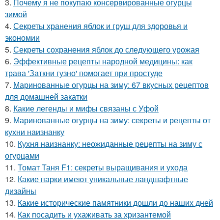
3.
Почему я не покупаю консервированные огурцы
зимой
4.
Секреты хранения яблок и груш для здоровья и
экономии
5.
Секреты сохранения яблок до следующего урожая
6.
Эффективные рецепты народной медицины: как
трава 'Заткни гузно' помогает при простуде
7.
Маринованные огурцы на зиму: 67 вкусных рецептов
для домашней закатки
8.
Какие легенды и мифы связаны с Уфой
9.
Маринованные огурцы на зиму: секреты и рецепты от
кухни наизнанку
10.
Кухня наизнанку: неожиданные рецепты на зиму с
огурцами
11.
Томат Таня F1: секреты выращивания и ухода
12.
Какие парки имеют уникальные ландшафтные
дизайны
13.
Какие исторические памятники дошли до наших дней
14.
Как посадить и ухаживать за хризантемой