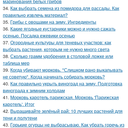
маринования белых грибов
34.
Как выбрать семена из помидора для рассады. Как
правильно извлечь материал?
35.
Грибы с овощами на зиму. Ингредиенты
36.
Какие ягодные кустарники можно и нужно сажать
осенью. Посадка ежевики осенью
37.
Огородные культуры для теневых участков: как
выбрать растения, которым не нужно много света
38.
Сколько грамм удобрения в столовой ложке или
таблица мер
39.
Когда убирают морковь. "Слишком рано выкапывать
не советую". Когда начинать собирать морковь?
40.
Как правильно укрыть виноград на зиму. Подготовка
винограда к зимним холодам
41.
Морковь каротель парижская. Морковь 'Парижская
каротель'. Итог
42.
Выращивайте зелёный рай: 10 лучших растений для
тени и полутени
43.
Горькие огурцы не выбрасываю. Как убрать горечь из