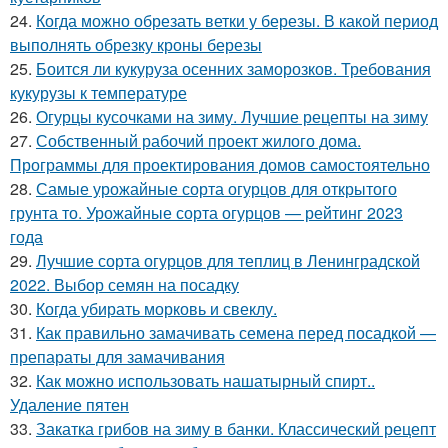
24.
Когда можно обрезать ветки у березы. В какой период
выполнять обрезку кроны березы
25.
Боится ли кукуруза осенних заморозков. Требования
кукурузы к температуре
26.
Огурцы кусочками на зиму. Лучшие рецепты на зиму
27.
Собственный рабочий проект жилого дома.
Программы для проектирования домов самостоятельно
28.
Самые урожайные сорта огурцов для открытого
грунта то. Урожайные сорта огурцов — рейтинг 2023
года
29.
Лучшие сорта огурцов для теплиц в Ленинградской
2022. Выбор семян на посадку
30.
Когда убирать морковь и свеклу.
31.
Как правильно замачивать семена перед посадкой —
препараты для замачивания
32.
Как можно использовать нашатырный спирт..
Удаление пятен
33.
Закатка грибов на зиму в банки. Классический рецепт