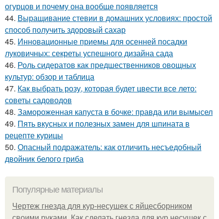
огурцов и почему она вообще появляется
44.
Выращивание стевии в домашних условиях: простой
способ получить здоровый сахар
45.
Инновационные приемы для осенней посадки
луковичных: секреты успешного дизайна сада
46.
Роль сидератов как предшественников овощных
культур: обзор и таблица
47.
Как выбрать розу, которая будет цвести все лето:
советы садоводов
48.
Замороженная капуста в бочке: правда или вымысел
49.
Пять вкусных и полезных замен для шпината в
рецепте курицы
50.
Опасный подражатель: как отличить несъедобный
двойник белого гриба
Популярные материалы
Чертеж гнезда для кур-несушек с яйцесборником
своими руками. Как сделать гнезда для кур несушек с