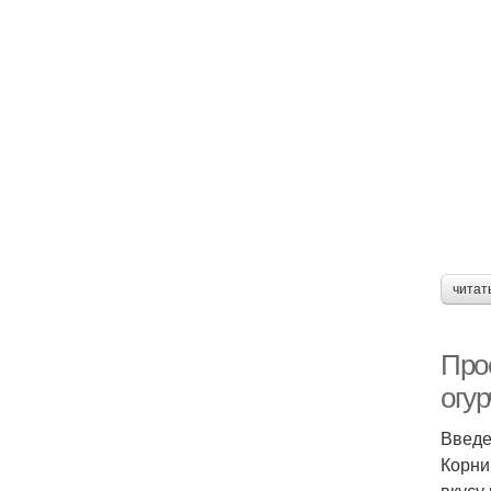
читат
Про
огу
Введ
Корни
вкусу