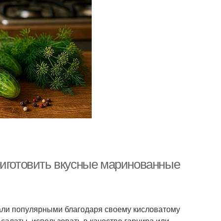
риготовить вкусные маринованные
ли популярными благодаря своему кисловатому
 салаты, использовать в качестве гарнира или