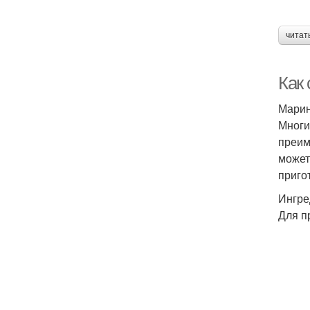
читат
Как
Марин
Многи
преим
может
приго
Ингре
Для п