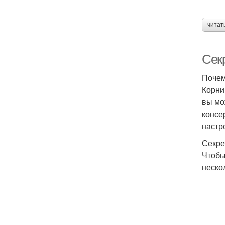
читат
Сек
Почем
Корни
вы мо
консе
настр
Секре
Чтобы
неско