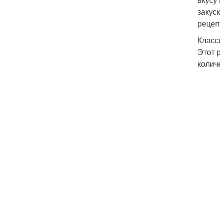
закус
рецеп
Класс
Этот 
колич