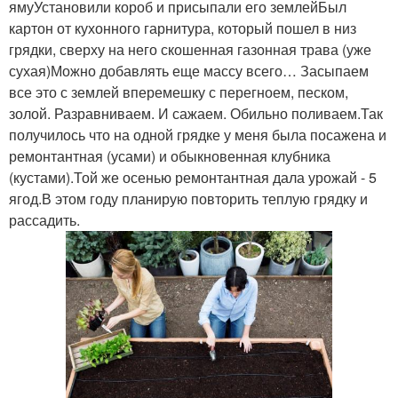
ямуУстановили короб и присыпали его землейБыл
картон от кухонного гарнитура, который пошел в низ
грядки, сверху на него скошенная газонная трава (уже
сухая)Можно добавлять еще массу всего… Засыпаем
все это с землей вперемешку с перегноем, песком,
золой. Разравниваем. И сажаем. Обильно поливаем.Так
получилось что на одной грядке у меня была посажена и
ремонтантная (усами) и обыкновенная клубника
(кустами).Той же осенью ремонтантная дала урожай - 5
ягод.В этом году планирую повторить теплую грядку и
рассадить.