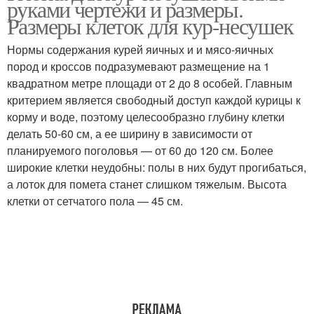
руками чертежи и размеры.
Размеры клеток для кур-несушек
Нормы содержания курей яичных и и мясо-яичных
пород и кроссов подразумевают размещение на 1
Клетка из дерева
Автоматические клетки
квадратном метре площади от 2 до 8 особей. Главным
критерием является свободный доступ каждой курицы к
корму и воде, поэтому целесообразно глубину клетки
делать 50-60 см, а ее ширину в зависимости от
Требования к клеткам
Кур-несушки в клетках
планируемого поголовья — от 60 до 120 см. Более
широкие клетки неудобны: полы в них будут прогибаться,
а лоток для помета станет слишком тяжелым. Высота
клетки от сетчатого пола — 45 см.
Клетка для несушек