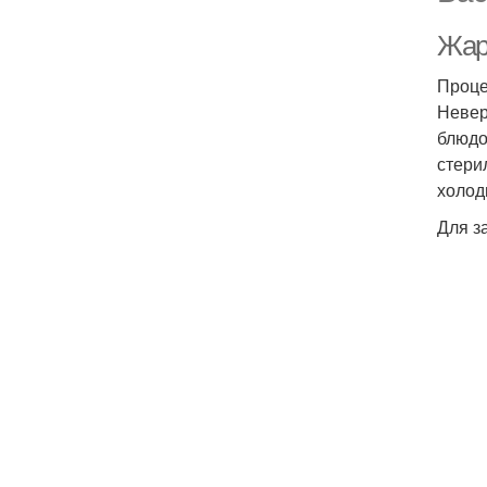
Жар
Проце
Невер
блюдо
стери
холод
Для з