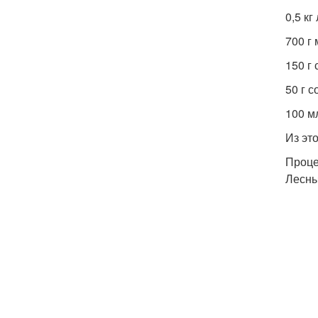
0,5 кг
700 г
150 г 
50 г с
100 м
Из эт
Проце
Лесны