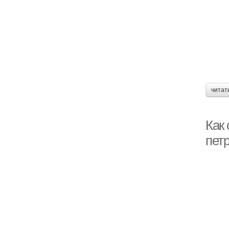
читат
Как 
пет