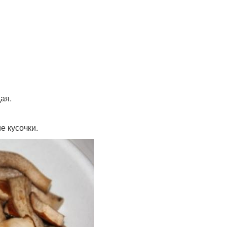
ая.
е кусочки.