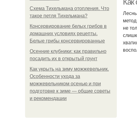
Как 
Схема Тихельмана отопления. Что
Лесны
такое петля Тихельмана?
метод
Консервирование белых грибов в
не то
домашних условиях рецепты.
слишк
Белые грибы консервированные
хвати
воспо
Осенние клубники: как правильно
посадить их в открытый грунт
Как укрыть на зиму можжевельник.
Особенности ухода за
можжевельником осенью и при
подготовке к зиме — общие советы
и рекомендации