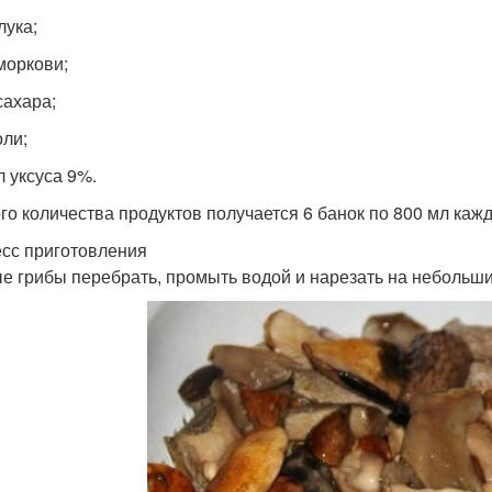
 лука;
 моркови;
сахара;
оли;
л уксуса 9%.
ого количества продуктов получается 6 банок по 800 мл кажд
сс приготовления
е грибы перебрать, промыть водой и нарезать на небольши