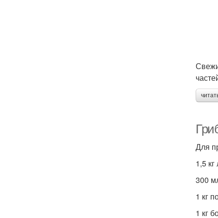
Свежи
часте
читат
Гри
Для п
1,5 кг
300 м
1 кг 
1 кг б