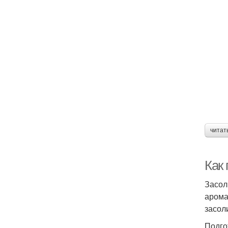
читат
Как 
Засол
арома
засол
Подго