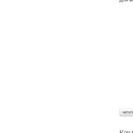
читат
Как