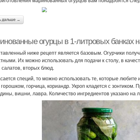
риготовления маринованных огурцов вам понадобятся сле
ь дальше →
инованные огурцы в 1-литровых банках на
тавленный ниже рецепт является базовым. Огурчики получ
тными. Их можно использовать для подачи к столу, в качес
, салатов, вторых блюд.
асается специй, то можно использовать те, которые любите
 горошком, горчица, кориандр. Укроп кладется с зонтиком.
дины, вишни, лавра. Количество ингредиентов указано на л