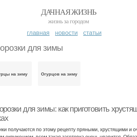
ДАЧНАЯ ЖИЗНЬ
жизнь за городом
главная
новости
статьи
орозки для зимы
урцы на зиму
Огурцов на зиму
орозки для зимы: как приготовить хруст
ках
ики получаются по этому рецепту пряными, хрустящими и о
им окружением, всем такая заготовка очень нравится. Обяз