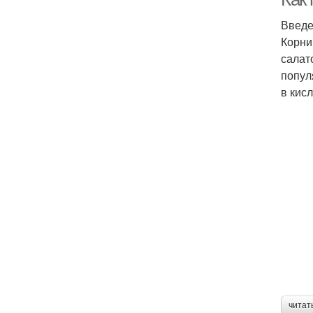
Введ
Корни
салат
попул
в кис
читат