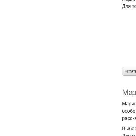
Для т
читат
Мар
Марин
особе
расск
Выбор
Для м