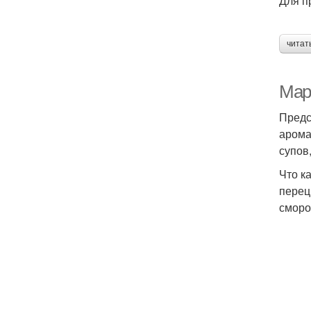
Для п
читат
Мар
Предс
арома
супов
Что к
перец
сморо