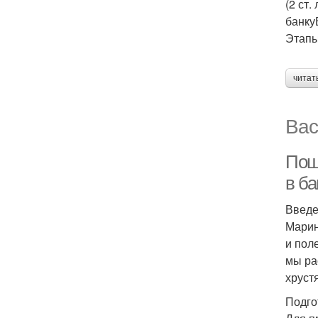
(2 ст
банку
Этапы
читат
Вас
Пош
в ба
Введ
Марин
и пол
мы ра
хруст
Подго