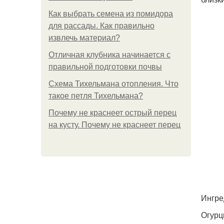
Как выбрать семена из помидора
для рассады. Как правильно
извлечь материал?
Отличная клубника начинается с
правильной подготовки почвы
Схема Тихельмана отопления. Что
такое петля Тихельмана?
Почему не краснеет острый перец
на кусту. Почему не краснеет перец
Ингре
Огурцы