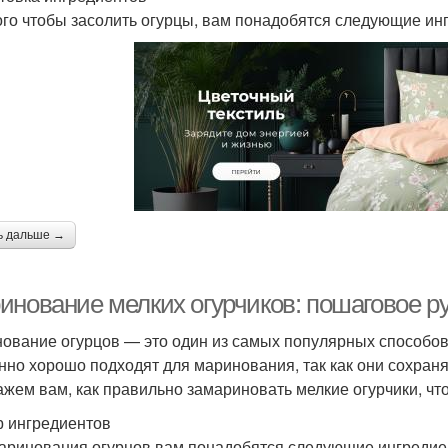
ого чтобы засолить огурцы, вам понадобятся следующие ин
ь дальше →
инование мелких огурчиков: пошаговое р
ование огурцов — это один из самых популярных способов 
нно хорошо подходят для маринования, так как они сохраня
ажем вам, как правильно замариновать мелкие огурчики, ч
 ингредиентов
аринования огурцов вам понадобятся следующие ингредие