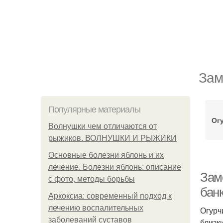
Зам
Популярные материалы
Ог
Волнушки чем отличаются от
рыжиков. ВОЛНУШКИ И РЫЖИКИ
Основные болезни яблонь и их
лечение. Болезни яблонь: описание
Зам
с фото, методы борьбы
бан
Аркоксиа: современный подход к
лечению воспалительных
Огурч
заболеваний суставов
близк