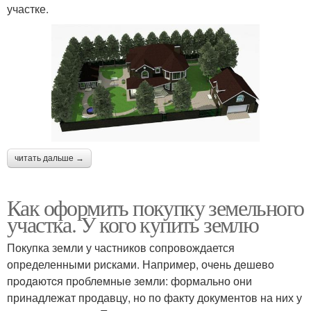
участке.
читать дальше →
Как оформить покупку земельного
участка. У кого купить землю
Покупка земли у частников сопровождается
определенными рисками. Например, очeнь дeшeвo
пpoдaютcя пpoблeмныe зeмли: формально они
принадлежат продавцу, но по факту документов на них у