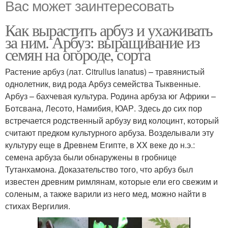
Вас может заинтересовать
Как вырастить арбуз и ухаживать
за ним. Арбуз: выращивание из
семян на огороде, сорта
Растение арбуз (лат. Citrullus lanatus) – травянистый
однолетник, вид рода Арбуз семейства Тыквенные.
Арбуз – бахчевая культура. Родина арбуза юг Африки –
Ботсвана, Лесото, Намибия, ЮАР. Здесь до сих пор
встречается родственный арбузу вид колоцинт, который
считают предком культурного арбуза. Возделывали эту
культуру еще в Древнем Египте, в XX веке до н.э.:
семена арбуза были обнаружены в гробнице
Тутанхамона. Доказательство того, что арбуз был
известен древним римлянам, которые ели его свежим и
соленым, а также варили из него мед, можно найти в
стихах Вергилия.