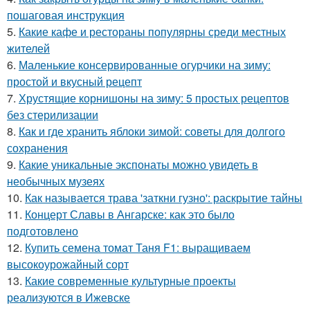
пошаговая инструкция
5.
Какие кафе и рестораны популярны среди местных
жителей
6.
Маленькие консервированные огурчики на зиму:
простой и вкусный рецепт
7.
Хрустящие корнишоны на зиму: 5 простых рецептов
без стерилизации
8.
Как и где хранить яблоки зимой: советы для долгого
сохранения
9.
Какие уникальные экспонаты можно увидеть в
необычных музеях
10.
Как называется трава 'заткни гузно': раскрытие тайны
11.
Концерт Славы в Ангарске: как это было
подготовлено
12.
Купить семена томат Таня F1: выращиваем
высокоурожайный сорт
13.
Какие современные культурные проекты
реализуются в Ижевске