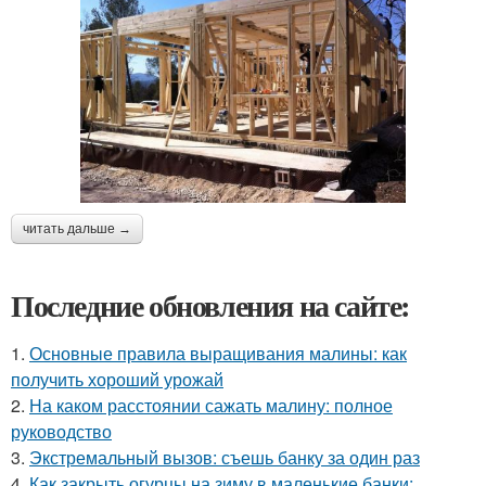
читать дальше →
Последние обновления на сайте:
1.
Основные правила выращивания малины: как
получить хороший урожай
2.
На каком расстоянии сажать малину: полное
руководство
3.
Экстремальный вызов: съешь банку за один раз
4.
Как закрыть огурцы на зиму в маленькие банки: