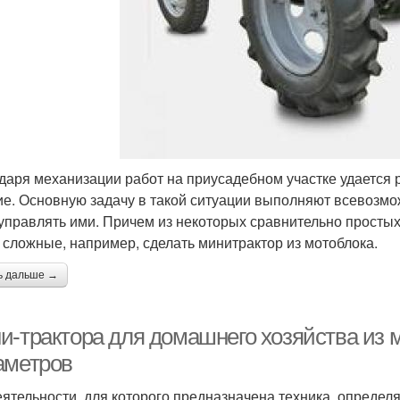
даря механизации работ на приусадебном участке удается 
ие. Основную задачу в такой ситуации выполняют всевозмож
управлять ими. Причем из некоторых сравнительно простых
 сложные, например, сделать минитрактор из мотоблока.
ь дальше →
и-трактора для домашнего хозяйства из 
аметров
еятельности, для которого предназначена техника, опред