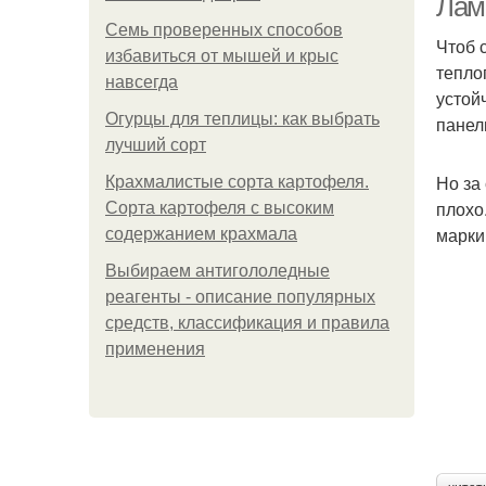
Лам
Семь проверенных способов
Чтоб 
избавиться от мышей и крыс
тепло
навсегда
устой
Огурцы для теплицы: как выбрать
панел
лучший сорт
Но за
Крахмалистые сорта картофеля.
плохо
Сорта картофеля с высоким
марки
содержанием крахмала
Выбираем антигололедные
реагенты - описание популярных
средств, классификация и правила
применения