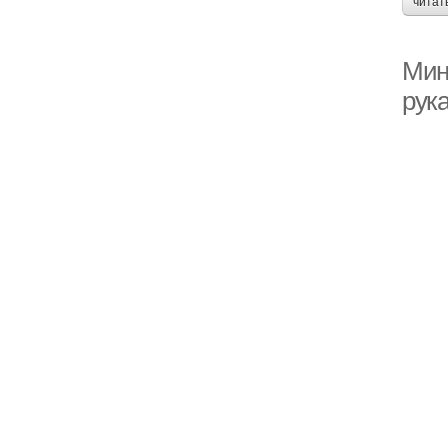
читат
Мин
рук