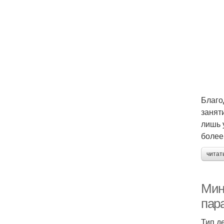
Благо
занят
лишь 
более
читат
Мин
пар
Тип д