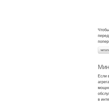
Чтобы
перед
попер
читат
Мин
Если 
агрег
мощно
обслу
в инт