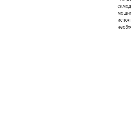
самод
мощно
испол
необх