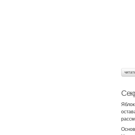
читат
Секр
Яблок
остав
рассм
Основ