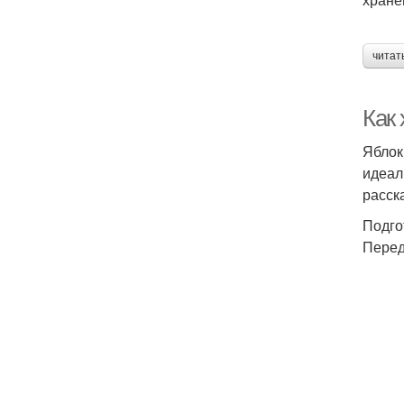
читат
Как
Яблок
идеал
расск
Подго
Перед