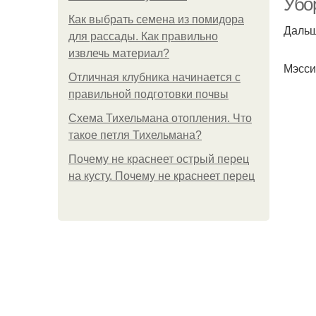
Убо
Как выбрать семена из помидора
Дальш
для рассады. Как правильно
извлечь материал?
Мэсси
Отличная клубника начинается с
правильной подготовки почвы
Схема Тихельмана отопления. Что
такое петля Тихельмана?
Почему не краснеет острый перец
на кусту. Почему не краснеет перец