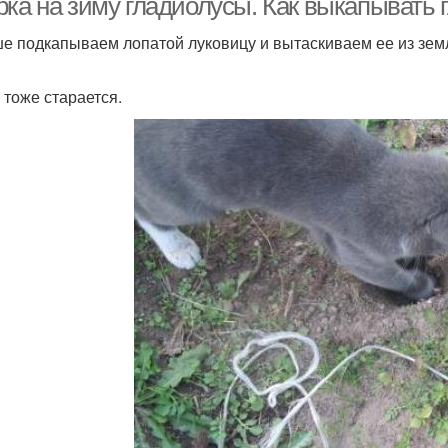
рка на зиму гладиолусы. Как выкапывать 
е подкапываем лопатой луковицу и вытаскиваем ее из земл
 тоже старается.