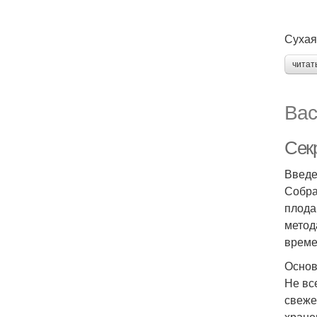
Сухая
читат
Вас
Сек
Введ
Собра
плода
метод
време
Основ
Не вс
свеже
хране