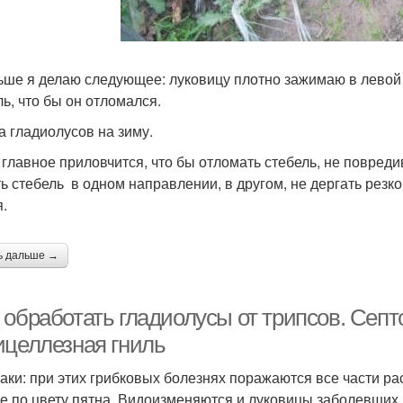
ьше я делаю следующее: луковицу плотно зажимаю в левой 
ль, что бы он отломался.
а гладиолусов на зиму.
 главное приловчится, что бы отломать стебель, не повред
ть стебель в одном направлении, в другом, не дергать резко
я.
ь дальше →
обработать гладиолусы от трипсов. Септо
ицеллезная гниль
аки: при этих грибковых болезнях поражаются все части ра
е по цвету пятна. Видоизменяются и луковицы заболевших