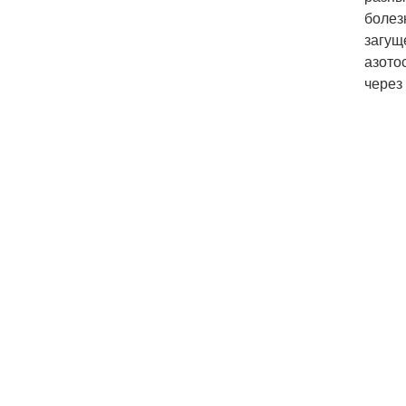
болез
загущ
азото
через