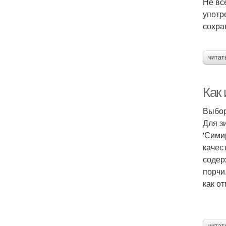
Не вс
употр
сохра
читат
Как 
Выбор
Для з
'Сими
качес
содер
порчи
как о