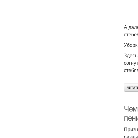
А дал
стебе
Уборк
Здесь
согну
стебл
читат
Чем 
пен
Призн
разны