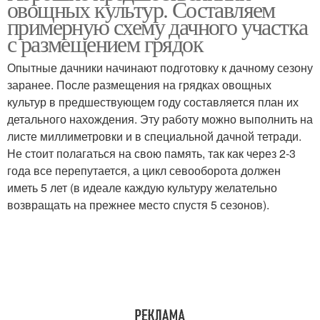
овощных культур. Составляем
овощей
предшественники
примерную схему дачного участка
с размещением грядок
Предшественники для
Предшественники в
Опытные дачники начинают подготовку к дачному сезону
моркови
огороде
заранее. После размещения на грядках овощных
культур в предшествующем году составляется план их
детального нахождения. Эту работу можно выполнить на
листе миллиметровки и в специальной дачной тетради.
Не стоит полагаться на свою память, так как через 2-3
года все перепутается, а цикл севооборота должен
иметь 5 лет (в идеале каждую культуру желательно
возвращать на прежнее место спустя 5 сезонов).