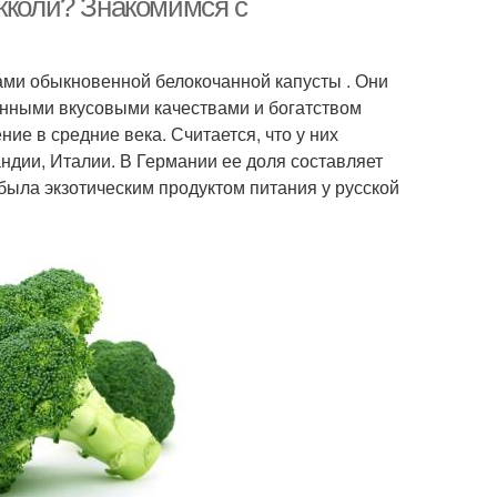
кколи? Знакомимся с
ками обыкновенной белокочанной капусты . Они
нными вкусовыми качествами и богатством
е в средние века. Считается, что у них
ндии, Италии. В Германии ее доля составляет
была экзотическим продуктом питания у русской