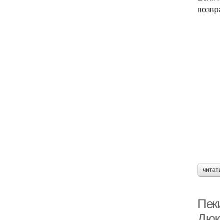
возвр
читат
Пек
Дюк