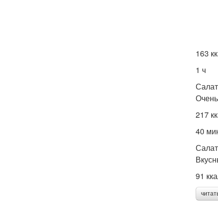
163 к
1 ч
Салат
Очень
217 к
40 ми
Салат
Вкусн
91 кк
читат