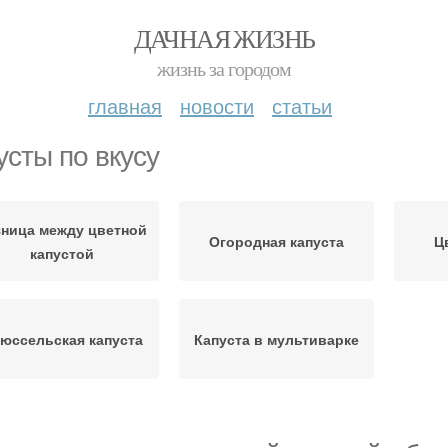
ДАЧНАЯ ЖИЗНЬ
жизнь за городом
главная
новости
статьи
усты по вкусу
зница между цветной
Огородная капуста
Ц
капустой
юссельская капуста
Капуста в мультиварке