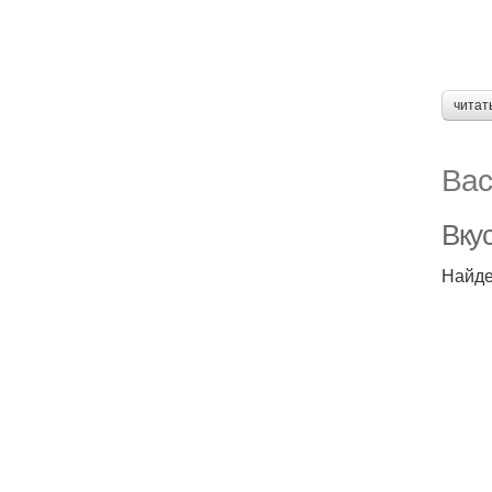
читат
Вас
Вку
Найде