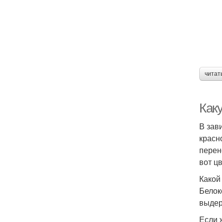
читат
Как
В зав
красн
перен
вот ц
Какой
Белок
выдер
Если 