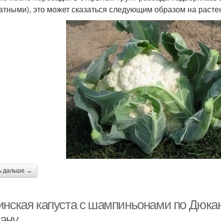
атными), это может сказаться следующим образом на расте
ь дальше →
инская капуста с шампиньонами по Дюкану
ану