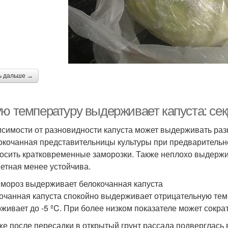
ь дальше →
ую температуру выдерживает капуста: се
исимости от разновидности капуста может выдерживать ра
окочанная представительницы культуры при предварительн
осить кратковременные заморозки. Также неплохо выдержив
ветная менее устойчива.
 мороз выдерживает белокочанная капуста
очанная капуста спокойно выдерживает отрицательную темп
живает до -5 ºC. При более низком показателе может сокра
же после пересадки в открытый грунт рассада подверглась