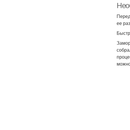
Нео
Перед
ее ра
Быстр
Замор
собра
проце
можно