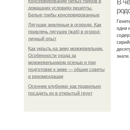
В ч
Консервирование белых грибов в
домашних условиях рецепты.
род
Белые грибы консервированные
Генет
Лягушки земляные в огороде. Как
одни 
привлечь лягушек (жаб) в огород:
содер
личный опыт
сирий
десят
Как укрыть на зиму можжевельник.
знати
Особенности ухода за
можжевельником осенью и при
подготовке к зиме — общие советы
и рекомендации
Осенние клубники: как правильно
посадить их в открытый грунт