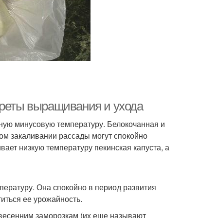
креты выращивания и ухода
зную минусовую температуру. Белокочанная и
ом закаливании рассады могут спокойно
ает низкую температуру пекинская капуста, а
ературу. Она спокойно в период развития
титься ее урожайность.
 весенним заморозкам (их еще называют