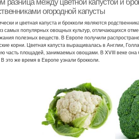
ем разница между цветной капустой и бро
ственниками огородной капусты
ически и цветная капуста и брокколи являются родственни
из самых популярных овощных культур, отличающихся отме
жания полезных веществ. В Европе получили распространени
ские корни. Цветная капуста выращивалась в Англии, Голла
ую часть площадей, занимаемых овощами. В XVIII веке она 
. В это же время в Европе узнали брокколи.