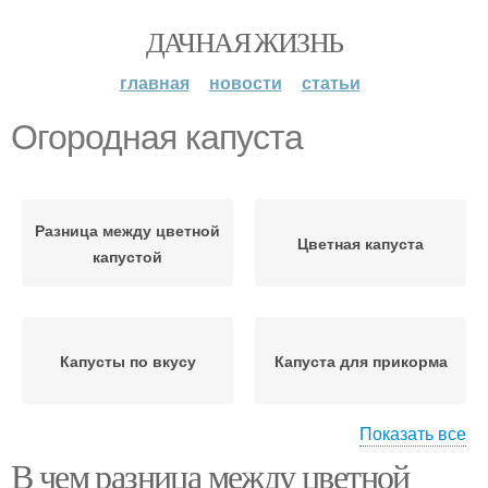
ДАЧНАЯ ЖИЗНЬ
главная
новости
статьи
Огородная капуста
Разница между цветной
Цветная капуста
капустой
Капусты по вкусу
Капуста для прикорма
Показать все
В чем разница между цветной
Брюссельская капуста
Капуста в мультиварке