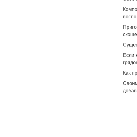
Компо
воспо
Приго
скоше
Сущес
Если 
грядок
Как п
Своим
добав