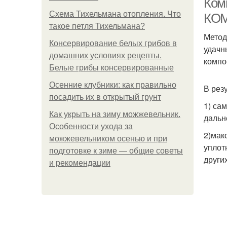
Ком
Схема Тихельмана отопления. Что
КО
такое петля Тихельмана?
Метод
Консервирование белых грибов в
удачн
домашних условиях рецепты.
компо
Белые грибы консервированные
Осенние клубники: как правильно
В рез
посадить их в открытый грунт
1) са
Как укрыть на зиму можжевельник.
дальн
Особенности ухода за
2)мак
можжевельником осенью и при
уплот
подготовке к зиме — общие советы
други
и рекомендации