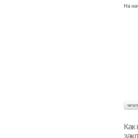
На на
читат
Как
зак