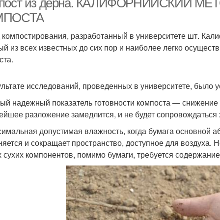
пост из дерна. КАЛИФОРНИЙСКИЙ М
МПОСТА
 компостирования, разработанный в университете шт. Кали
ый из всех известных до сих пор и наиболее легко осущес
ста.
ультате исследований, проведенных в университете, было у
мый надежный показатель готовности компоста — снижение 
ейшее разложение замедлится, и не будет сопровождаться
симальная допустимая влажность, когда бумага основной аб
няется и сокращает пространство, доступное для воздуха.
х сухих компонентов, помимо бумаги, требуется содержание