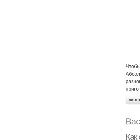
Чтобы
Абсол
разно
приго
читат
Вас
Как 