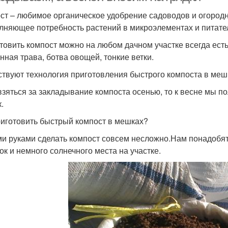
ст – любимое органическое удобрение садоводов и огородн
лняющее потребность растений в микроэлементах и питател
товить компост можно на любом дачном участке всегда есть 
нная трава, ботва овощей, тонкие ветки.
твуют технология приготовления быстрого компоста в меш
взяться за закладывание компоста осенью, то к весне мы 
.
риготовить быстрый компост в мешках?
и руками сделать компост совсем несложно.Нам понадобят
ок и немного солнечного места на участке.