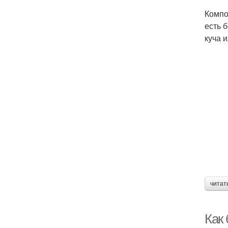
Компо
есть 
куча 
читат
Как 