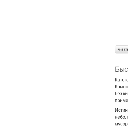
читат
Быс
Катег
Компо
без к
приме
Истин
небол
мусор