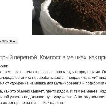
ь дальше →
трый перегной. Компост в мешках: как пр
ория:
ст в мешках – тема горячих споров между огородниками. Од
ислорода органика перерабатывается “неправильными” мик
няют удобрение из мешка для мульчирования и подкормки 
а, как это обычно бывает, где-то рядом. И тем не менее, ког
ьшой участок под компостную кучу жалко. А потому компос
а имеет право на жизнь. Как вариант.