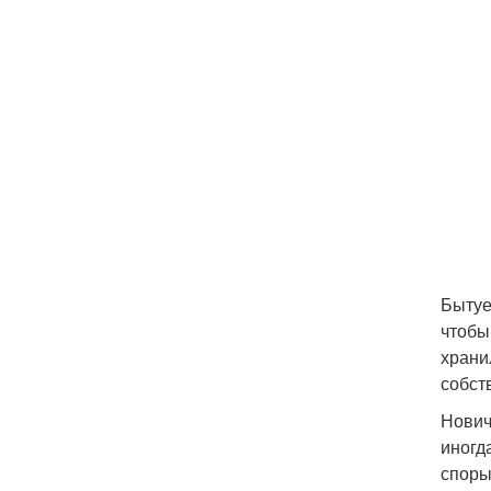
Бытуе
чтобы
храни
собст
Нович
иногд
споры