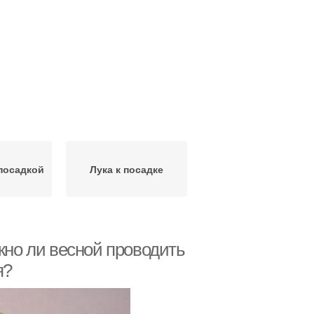
посадкой
Лука к посадке
жно ли весной проводить
я?