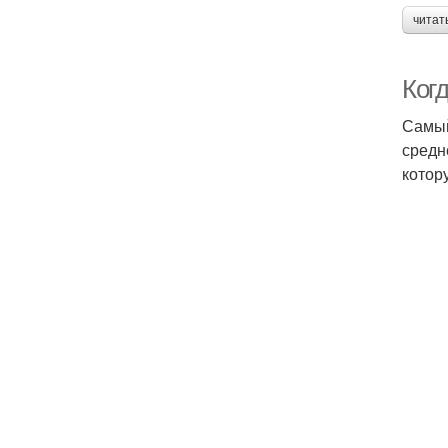
читат
Когд
Самый
средн
котор