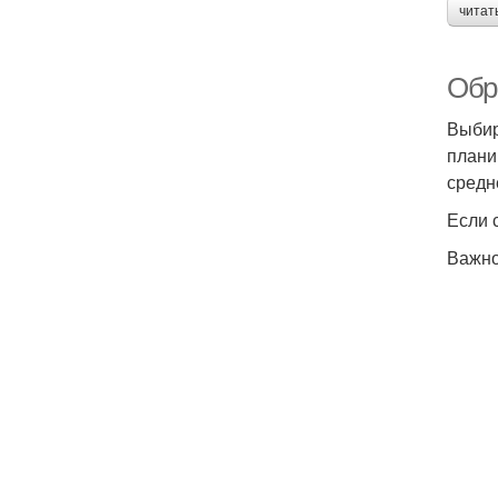
читат
Обр
Выбир
плани
средн
Если 
Важно