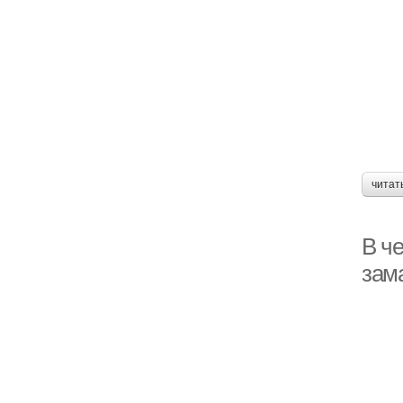
читат
В ч
зам