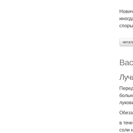
Нович
иногд
споры
читат
Вас
Луч
Перед
больн
луков
Обезз
в теч
соли 