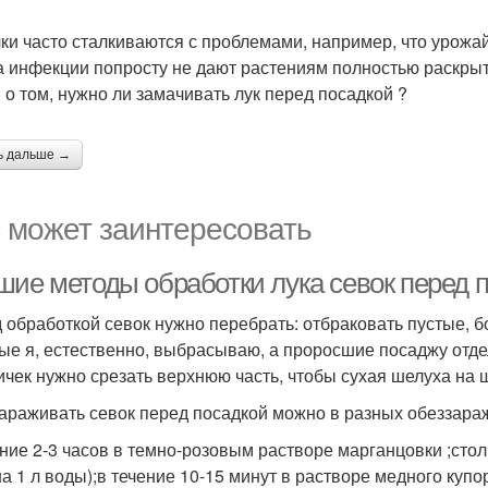
ки часто сталкиваются с проблемами, например, что урожай
а инфекции попросту не дают растениям полностью раскрыть
 о том, нужно ли замачивать лук перед посадкой ?
ь дальше →
 может заинтересовать
шие методы обработки лука севок перед 
 обработкой севок нужно перебрать: отбраковать пустые, 
ые я, естественно, выбрасываю, а проросшие посаджу отд
ичек нужно срезать верхнюю часть, чтобы сухая шелуха на
араживать севок перед посадкой можно в разных обеззара
ение 2-3 часов в темно-розовым растворе марганцовки ;стол
на 1 л воды);в течение 10-15 минут в растворе медного купо