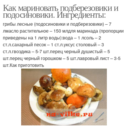
Как мариновать подберезовики и
Подосиновики в пряном
Жареные подосиновики
подосиновики. Ингредиенты:
маринаде
грибы лесные (подосиновики и подберезовики) – 7
лмасло растительное – 150 млдля маринада (пропорции
приведены на 1 литр воды):вода – 1 лсоль – 2
ст.л.сахарный песок – 1 ст.л.уксус столовый – 3
ст.л.гвоздика – 5-7 шт.перец черный душистый – 5
шт.перец черный горошком – 5 шт.лавровый лист – 3-5
шт.Как приготовить