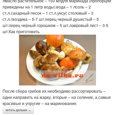
лмасло растительное – 150 млдля маринада (пропорции
приведены на 1 литр воды):вода – 1 лсоль – 2
ст.л.сахарный песок – 1 ст.л.уксус столовый – 3
ст.л.гвоздика – 5-7 шт.перец черный душистый – 5
шт.перец черный горошком – 5 шт.лавровый лист – 3-5
шт.Как приготовить
После сбора грибов их необходимо рассортировать –
одни направить на жарку, вторые – на соление, а самые
красивые и упругие – на маринование.
читать дальше →