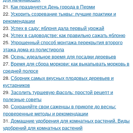
21.
Как празднуется День города в Перми
22.
Ускорить созревание тыквы: лучшие практики и
рекомендации
23.
Успех в саду: яблоня дала первый урожай
24.
Успех в садоводстве: как правильно сажать яблоню
25.
Упрощенный способ монтажа перекрытия второго
этажа дома из полистирола
26.
Осень: идеальное время для посадки деревьев
27.
Время для сбора моркови: как выкапывать морковь в
средней полосе
28.
Сборник самых вкусных плодовых деревьев и
кустарников
29.
Засолить туршевую фасоль: простой рецепт и
полезные советы
30.
Сохраняйте свои саженцы в прикопе до весны:
проверенные методы и рекомендации
31.
Домашние удобрения для комнатных растений. Виды
удобрений для комнатных растений