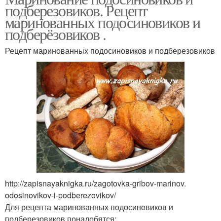
подберезовиков. Рецепт
маринованных подосиновиков и
подберёзовиков .
Рецепт маринованных подосиновиков и подберезовиков
http://zapisnayaknigka.ru/zagotovka-gribov-marinov.
odosinovikov-i-podberezovikov/
Для рецепта маринованных подосиновиков и
подберезовиков понадобятся: