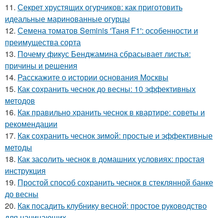
11.
Секрет хрустящих огурчиков: как приготовить
идеальные маринованные огурцы
12.
Семена томатов Seminis 'Таня F1': особенности и
преимущества сорта
13.
Почему фикус Бенджамина сбрасывает листья:
причины и решения
14.
Расскажите о истории основания Москвы
15.
Как сохранить чеснок до весны: 10 эффективных
методов
16.
Как правильно хранить чеснок в квартире: советы и
рекомендации
17.
Как сохранить чеснок зимой: простые и эффективные
методы
18.
Как засолить чеснок в домашних условиях: простая
инструкция
19.
Простой способ сохранить чеснок в стеклянной банке
до весны
20.
Как посадить клубнику весной: простое руководство
для начинающих