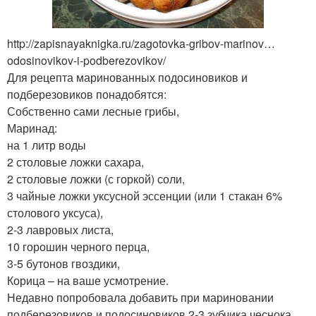
http://zapisnayaknigka.ru/zagotovka-gribov-marinov…
odosinovikov-i-podberezovikov/
Для рецепта маринованных подосиновиков и
подберезовиков понадобятся:
Собственно сами лесные грибы,
Маринад:
на 1 литр воды
2 столовые ложки сахара,
2 столовые ложки (с горкой) соли,
3 чайные ложки уксусной эссенции (или 1 стакан 6%
столового уксуса),
2-3 лавровых листа,
10 горошин черного перца,
3-5 бутонов гвоздики,
Корица – на ваше усмотрение.
Недавно попробовала добавить при мариновании
подберезовиков и подосиновиков 2-3 зубчика чеснока,