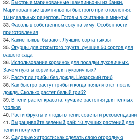
32.
Быстрые маринованные шампиньоны из банки.
Маринованные шампиньоны быстрого приготовления:
10 идеальных рецептов. Готовы в считанные минуты!
33.
Фасоль в собственном соку на зиму. Особенности
приготовления
34.
Какие тыквы бывают. Лучшие сорта тыквы
35.
Огурцы для открытого грунта: лучшие 50 сортов для
вашего сада
36.
Использование корзинок для посадки луковичных.
Зачем нужны корзины для луковичных?
37.
Растут ли грибы без дождя. Цезарский гриб
38.
Как быстро растут грибы и когда появляются после
дождя. Сколько растет белый гриб?
39.
В тени растет красота: лучшие растения для тёплых
уголков
40.
Расти фрукты и ягоды в тени: советы и рекомендации
41.
Выращивайте зелёный рай: 10 лучших растений для
тени и полутени
42.
Садовые хитрости: как сделать свою огородную