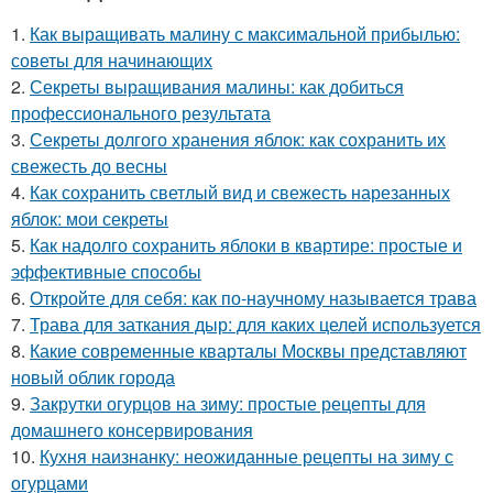
1.
Как выращивать малину с максимальной прибылью:
советы для начинающих
2.
Секреты выращивания малины: как добиться
профессионального результата
3.
Секреты долгого хранения яблок: как сохранить их
свежесть до весны
4.
Как сохранить светлый вид и свежесть нарезанных
яблок: мои секреты
5.
Как надолго сохранить яблоки в квартире: простые и
эффективные способы
6.
Откройте для себя: как по-научному называется трава
7.
Трава для заткания дыр: для каких целей используется
8.
Какие современные кварталы Москвы представляют
новый облик города
9.
Закрутки огурцов на зиму: простые рецепты для
домашнего консервирования
10.
Кухня наизнанку: неожиданные рецепты на зиму с
огурцами