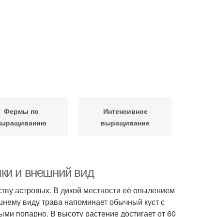
Фермы по
Интенсивное
выращиванию
выращивание
ики и внешний вид
ству астровых. В дикой местности её опылением
шнему виду трава напоминает обычный куст с
ми попарно. В высоту растение достигает от 60