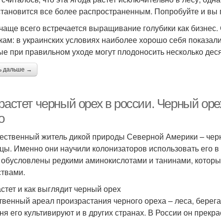
становится все более распространенным. Попробуйте и вы п
 чаще всего встречается выращивание голубики как бизнес
кам: в украинских условиях наиболее хорошо себя показали
ые при правильном уходе могут плодоносить несколько дес
ь дальше →
растет черный орех в россии. Черный оре
о
ественный житель дикой природы Северной Америки – черн
цы. Именно они научили колонизаторов использовать его в 
 обусловлены редкими аминокислотами и танинами, котор
твами.
астет и как выглядит черный орех
твенный ареал произрастания черного ореха – леса, берег
ня его культивируют и в других странах. В России он прекр