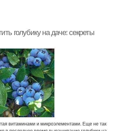
ить голубику на даче: секреты
огатая витаминами и микроэлементами. Еще не так
нако в последнее время выращивание голубики на