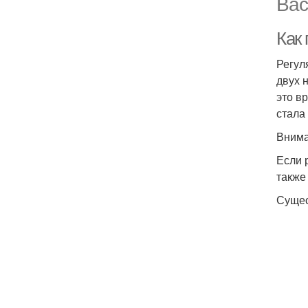
Вас
Как 
Регул
двух 
это в
стала
Внима
Если 
также
Сущес