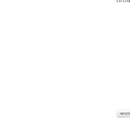
со сл
читат