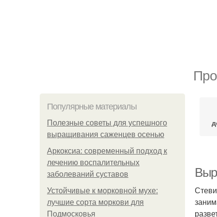
Про
Популярные материалы
д
Полезные советы для успешного
выращивания саженцев осенью
Аркоксиа: современный подход к
лечению воспалительных
Выр
заболеваний суставов
Стеви
Устойчивые к морковной мухе:
заним
лучшие сорта моркови для
разве
Подмосковья