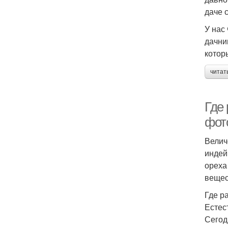
даче 
У нас
дачни
котор
читат
Где 
фот
Велич
индей
ореха
вещес
Где р
Естес
Сегод