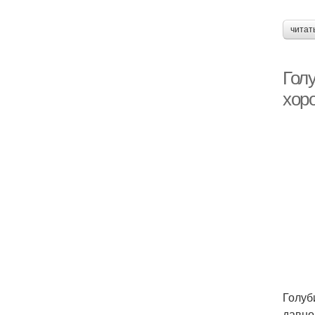
читат
Гол
хор
Голуб
давно