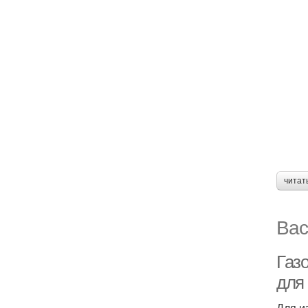
читат
Вас
Газо
для
Для и