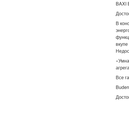
BAXI 
Досто
В кон
энерг
функц
вкупе
Недос
«Умна
агрег
Все г
Buder
Досто