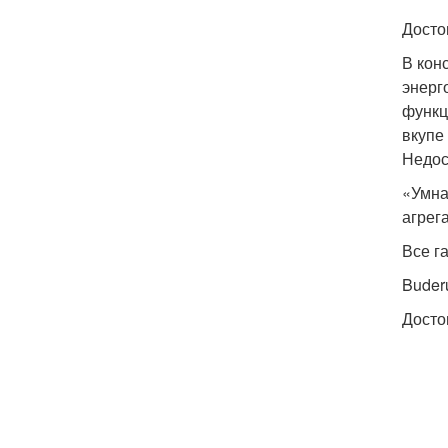
Досто
В кон
энерг
функц
вкупе
Недос
«Умна
агрег
Все г
Buder
Досто