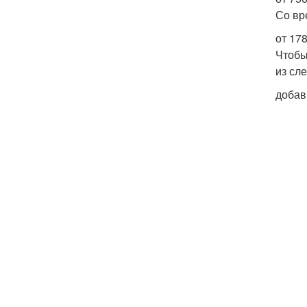
Со вр
от 178
Чтобы
из сл
добав