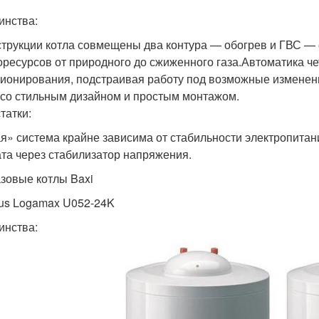
инства:
струкции котла совмещены два контура — обогрев и ГВС —
оресурсов от природного до сжиженного газа.Автоматика ч
ионирования, подстраивая работу под возможные изменен
 со стильным дизайном и простым монтажом.
татки:
я» система крайне зависима от стабильности электропитани
ата через стабилизатор напряжения.
азовые котлы Baxi
us Logamax U052-24K
инства: