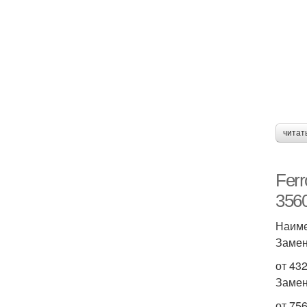
читат
Ferr
356
Наиме
Замен
от 43
Замен
от 75