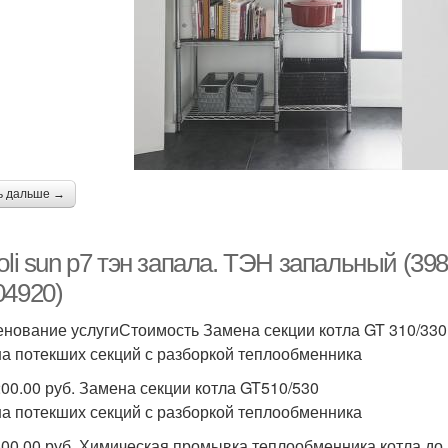
ь дальше →
oli sun p7 тэн запала. ТЭН запальный (39
04920)
нование услугиСтоимость Замена секции котла GT 310/330
а потекших секций с разборкой теплообменника
200.00 руб. Замена секции котла GT510/530
а потекших секций с разборкой теплообменника
600.00 руб. Химическая промывка теплообменника котла до 