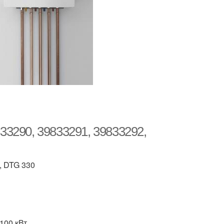
833290, 39833291, 39833292,
, DTG 330
100 кВт