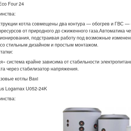
Eco Four 24
инства:
струкции котла совмещены два контура — обогрев и ГВС —
оресурсов от природного до сжиженного газа.Автоматика ч
ионирования, подстраивая работу под возможные изменен
 со стильным дизайном и простым монтажом.
татки:
я» система крайне зависима от стабильности электропитани
ата через стабилизатор напряжения.
азовые котлы Baxi
us Logamax U052-24K
инства: