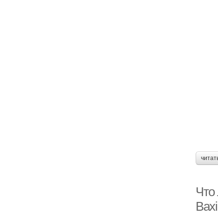
читат
Что
Baxi