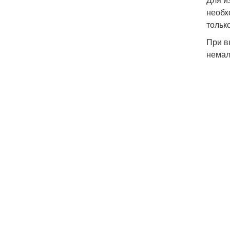
необх
тольк
При в
немал