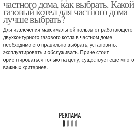
частного дома, как выбрать. Какой
камерой
турбированного котла
газовый котел для частного дома
лучше выбрать?
Для извлечения максимальной пользы от работающего
Котёл на пенобетон
Котёл в квартире
двухконтурного газового котла в частном доме
необходимо его правильно выбрать, установить,
эксплуатировать и обслуживать. Прине стоит
ориентироваться только на цену, существует еще много
Самодельные котлы
Котлы на твердом
важных критериев.
Комбинированные
Электрические котлы
котлы
Газовые баллоны
Газовая горелка