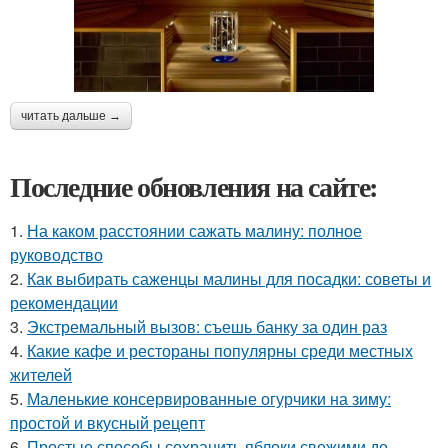
читать дальше →
Последние обновления на сайте:
1.
На каком расстоянии сажать малину: полное
руководство
2.
Как выбирать саженцы малины для посадки: советы и
рекомендации
3.
Экстремальный вызов: съешь банку за один раз
4.
Какие кафе и рестораны популярны среди местных
жителей
5.
Маленькие консервированные огурчики на зиму:
простой и вкусный рецепт
6.
Простые способы сохранить яблоки свежими до