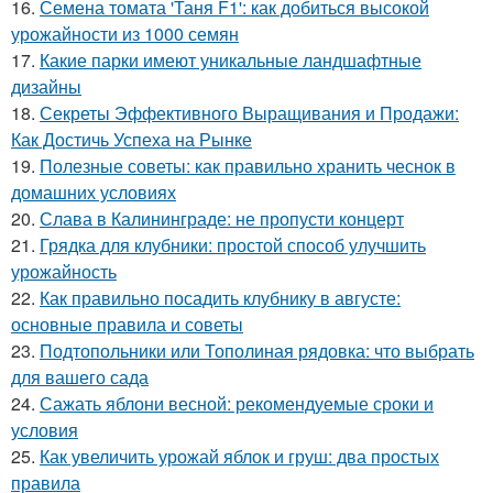
16.
Семена томата 'Таня F1': как добиться высокой
урожайности из 1000 семян
17.
Какие парки имеют уникальные ландшафтные
дизайны
18.
Секреты Эффективного Выращивания и Продажи:
Как Достичь Успеха на Рынке
19.
Полезные советы: как правильно хранить чеснок в
домашних условиях
20.
Слава в Калининграде: не пропусти концерт
21.
Грядка для клубники: простой способ улучшить
урожайность
22.
Как правильно посадить клубнику в августе:
основные правила и советы
23.
Подтопольники или Тополиная рядовка: что выбрать
для вашего сада
24.
Сажать яблони весной: рекомендуемые сроки и
условия
25.
Как увеличить урожай яблок и груш: два простых
правила