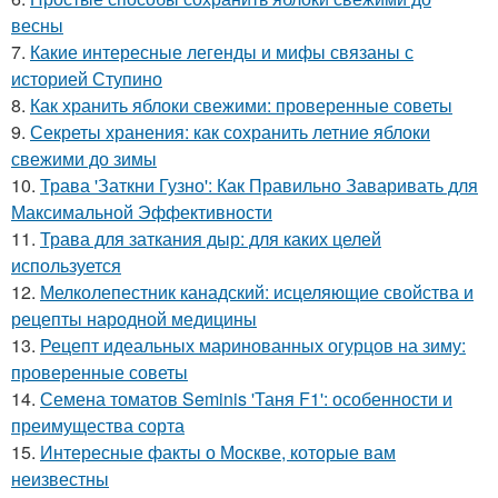
весны
7.
Какие интересные легенды и мифы связаны с
историей Ступино
8.
Как хранить яблоки свежими: проверенные советы
9.
Секреты хранения: как сохранить летние яблоки
свежими до зимы
10.
Трава 'Заткни Гузно': Как Правильно Заваривать для
Максимальной Эффективности
11.
Трава для заткания дыр: для каких целей
используется
12.
Мелколепестник канадский: исцеляющие свойства и
рецепты народной медицины
13.
Рецепт идеальных маринованных огурцов на зиму:
проверенные советы
14.
Семена томатов Seminis 'Таня F1': особенности и
преимущества сорта
15.
Интересные факты о Москве, которые вам
неизвестны