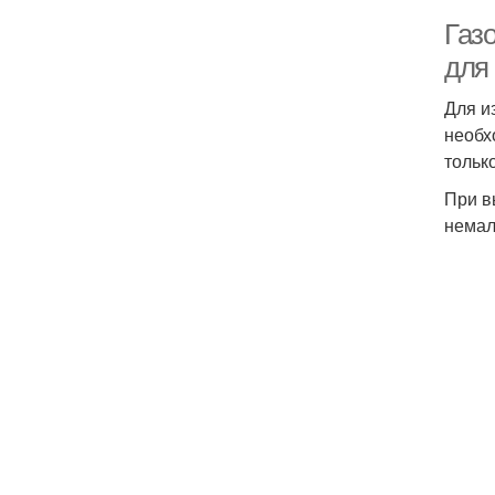
Газо
для
Для и
необх
тольк
При в
немал