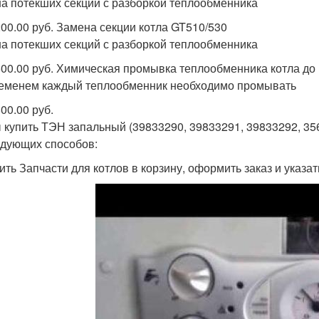
а потекших секций с разборкой теплообменника
200.00 руб. Замена секции котла GT510/530
а потекших секций с разборкой теплообменника
600.00 руб. Химическая промывка теплообменника котла до 
еменем каждый теплообменник необходимо промывать
00.00 руб.
 купить ТЭН запальный (39833290, 39833291, 39833292, 3
едующих способов:
ить Запчасти для котлов в корзину, оформить заказ и указа