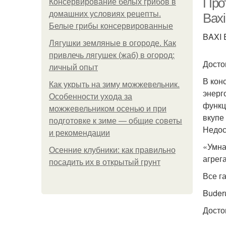
Про
Консервирование белых грибов в
домашних условиях рецепты.
Baxi
Белые грибы консервированные
BAXI 
Лягушки земляные в огороде. Как
привлечь лягушек (жаб) в огород:
Досто
личный опыт
В кон
Как укрыть на зиму можжевельник.
энерг
Особенности ухода за
функц
можжевельником осенью и при
вкупе
подготовке к зиме — общие советы
Недос
и рекомендации
«Умна
Осенние клубники: как правильно
агрег
посадить их в открытый грунт
Все г
Buder
Досто