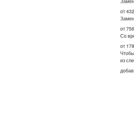
Замен
от 43
Замен
от 75
Со вр
от 178
Чтобы
из сл
добав