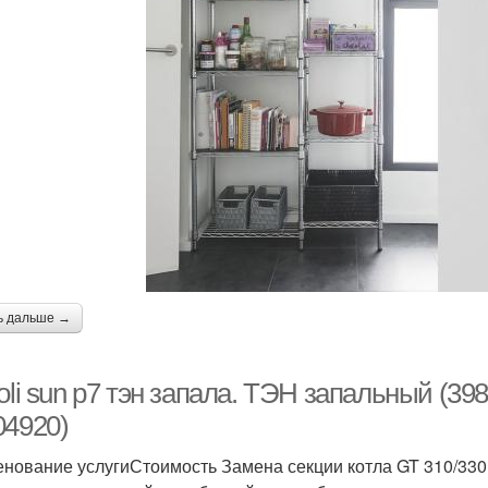
ь дальше →
oli sun p7 тэн запала. ТЭН запальный (39
04920)
нование услугиСтоимость Замена секции котла GT 310/330