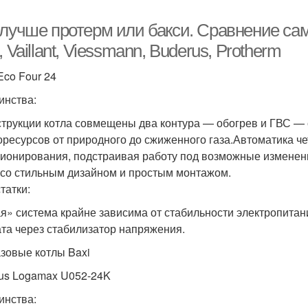
 лучше протерм или бакси. Сравнение са
, Vaillant, Viessmann, Buderus, Protherm
Eco Four 24
инства:
струкции котла совмещены два контура — обогрев и ГВС —
оресурсов от природного до сжиженного газа.Автоматика ч
ионирования, подстраивая работу под возможные изменен
 со стильным дизайном и простым монтажом.
татки:
я» система крайне зависима от стабильности электропитани
ата через стабилизатор напряжения.
азовые котлы Baxi
us Logamax U052-24K
инства: