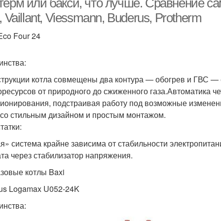
терм или бакси, что лучше. Сравнение с
, Vaillant, Viessmann, Buderus, Protherm
Eco Four 24
инства:
струкции котла совмещены два контура — обогрев и ГВС —
оресурсов от природного до сжиженного газа.Автоматика ч
ионирования, подстраивая работу под возможные изменен
 со стильным дизайном и простым монтажом.
татки:
я» система крайне зависима от стабильности электропитани
ата через стабилизатор напряжения.
азовые котлы Baxi
us Logamax U052-24K
инства: