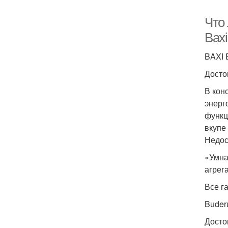
Что
Baxi
BAXI 
Досто
В кон
энерг
функц
вкупе
Недос
«Умна
агрег
Все г
Buder
Досто