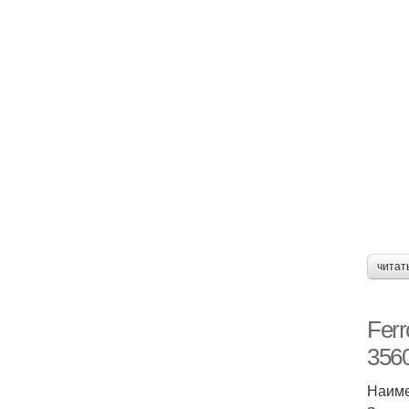
читат
Ferr
356
Наиме