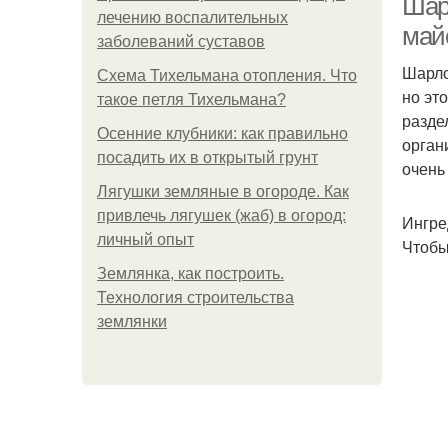
Шар
лечению воспалительных
май
заболеваний суставов
Шарло
Схема Тихельмана отопления. Что
но эт
такое петля Тихельмана?
разде
Осенние клубники: как правильно
орган
посадить их в открытый грунт
очень
Лягушки земляные в огороде. Как
привлечь лягушек (жаб) в огород:
Ингре
личный опыт
Чтобы
Землянка, как построить.
Технология строительства
землянки