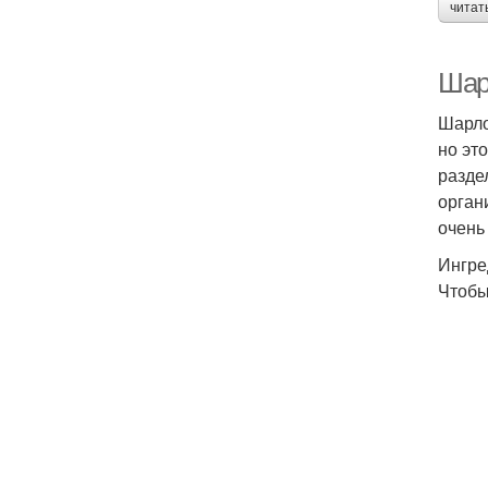
читат
Шар
Шарло
но эт
разде
орган
очень
Ингре
Чтобы