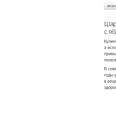
читат
Шар
с я
Кулин
а исп
привы
полез
В сов
годы 
в рец
здоро