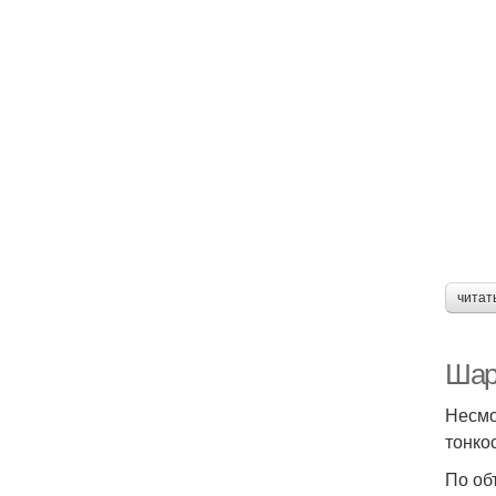
читат
Шар
Несмо
тонко
По об