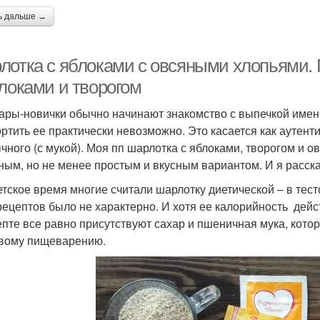
ь дальше →
лотка с яблоками с овсяными хлопьями. 
блоками и творогом
ары-новички обычно начинают знакомство с выпечкой именн
ортить ее практически невозможно. Это касается как аутенти
чного (с мукой). Моя пп шарлотка с яблоками, творогом и 
ным, но не менее простым и вкусным вариантом. И я расска
етское время многие считали шарлотку диетической – в тест
рецептов было не характерно. И хотя ее калорийность дейст
епте все равно присутствуют сахар и пшеничная мука, котор
вому пищеварению.