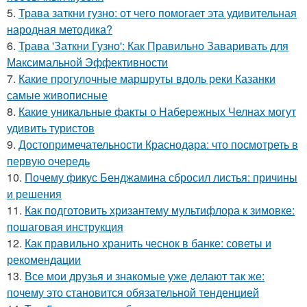
5.
Трава заткни гузно: от чего помогает эта удивительная
народная методика?
6.
Трава 'Заткни Гузно': Как Правильно Заваривать для
Максимальной Эффективности
7.
Какие прогулочные маршруты вдоль реки Казанки
самые живописные
8.
Какие уникальные факты о Набережных Челнах могут
удивить туристов
9.
Достопримечательности Краснодара: что посмотреть в
первую очередь
10.
Почему фикус Бенджамина сбросил листья: причины
и решения
11.
Как подготовить хризантему мультифлора к зимовке:
пошаговая инструкция
12.
Как правильно хранить чеснок в банке: советы и
рекомендации
13.
Все мои друзья и знакомые уже делают так же:
почему это становится обязательной тенденцией