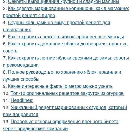
2.
Секреты выращивания крупной и сладкой малины
3.
Как сделать маринованные корнишоны как в магазине:
простой рецепт с видео
4.
Огурцы кольцами на зиму: простой рецепт для
начинающих
5.
Как сохранить свежесть яблок: проверенные методы
6.
Как сохранить домашние яблоки до февраля: простые
советы
7.
Как сохранить летние яблоки свежими до зимы: советы
и рекомендации
8.
Полное руководство по хранению яблок: правила и
лучшие способы
9.
Какие интересные факты о метро можно узнать
10.
Топ-10 оригинальных рецептов закруток из огурцов
11.
Headlines:
12.
Уникальный рецепт маринованных огурцов, который
вам понравится
13.
Правовые основы оформления военного билета
через юридические компании