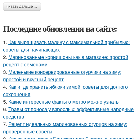
читать дальше →
Последние обновления на сайте:
1.
Как выращивать малину с максимальной прибылью:
советы для начинающих
2.
Маринованные корнишоны как в магазине: простой
рецепт с семенами
3.
Маленькие консервированные огурчики на зиму:
простой и вкусный рецепт
4.
Как и где хранить яблоки зимой: советы для долгого
сохранения
5.
Какие интересные факты о метро можно узнать
6.
Травы от поноса у взрослых: эффективные народные
средства
7.
Рецепт идеальных маринованных огурцов на зиму:
проверенные советы
8.
Как оживить фикус Бенджамина: 5 простых шагов для