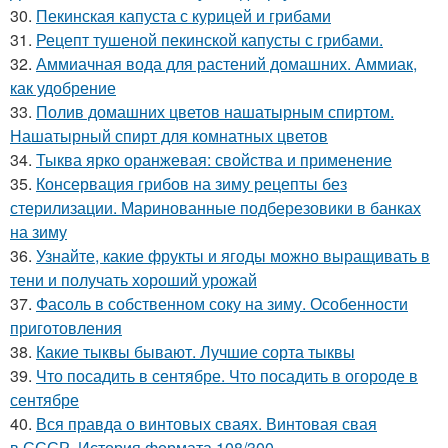
30.
Пекинская капуста с курицей и грибами
31.
Рецепт тушеной пекинской капусты с грибами.
32.
Аммиачная вода для растений домашних. Аммиак,
как удобрение
33.
Полив домашних цветов нашатырным спиртом.
Нашатырный спирт для комнатных цветов
34.
Тыква ярко оранжевая: свойства и применение
35.
Консервация грибов на зиму рецепты без
стерилизации. Маринованные подберезовики в банках
на зиму
36.
Узнайте, какие фрукты и ягоды можно выращивать в
тени и получать хороший урожай
37.
Фасоль в собственном соку на зиму. Особенности
приготовления
38.
Какие тыквы бывают. Лучшие сорта тыквы
39.
Что посадить в сентябре. Что посадить в огороде в
сентябре
40.
Вся правда о винтовых сваях. Винтовая свая
в СССР. История формата 108/300