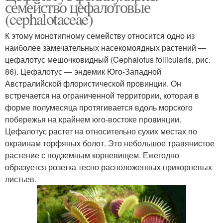
семейство цефалотовые
(cephalotaceae)
К этому монотипному семейству относится одно из
наиболее замечательных насекомоядных растений —
цефалотус мешочковидный (Cephalotus follicularis, рис.
86). Цефалотус — эндемик Юго-Западной
Австралийской флористической провинции. Он
встречается на ограниченной территории, которая в
форме полумесяца протягивается вдоль морского
побережья на крайнем юго-востоке провинции.
Цефалотус растет на относительно сухих местах по
окраинам торфяных болот. Это небольшое травянистое
растение с подземным корневищем. Ежегодно
образуется розетка тесно расположенных прикорневых
листьев.