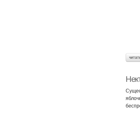
читат
Нек
Сущес
яблоч
беспр