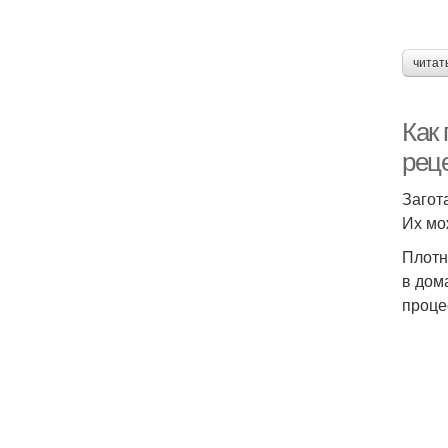
читат
Как
рец
Загот
Их мо
Плотн
в дом
проце