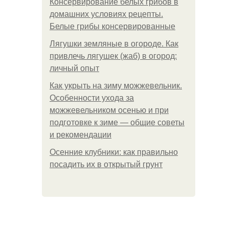
Консервирование белых грибов в
домашних условиях рецепты.
Белые грибы консервированные
Лягушки земляные в огороде. Как
привлечь лягушек (жаб) в огород:
личный опыт
Как укрыть на зиму можжевельник.
Особенности ухода за
можжевельником осенью и при
подготовке к зиме — общие советы
и рекомендации
Осенние клубники: как правильно
посадить их в открытый грунт