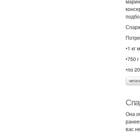
марин
консе
подбо
Спарж
Потре
•1 кг
•750 
•по 20
читат
Спа
Она о
ранее
вас н