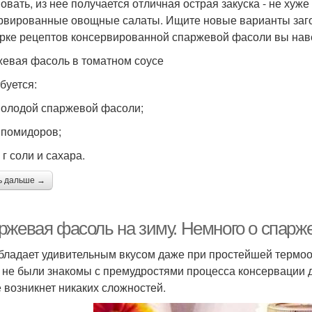
овать, из нее получается отличная острая закуска - не хуж
рвированные овощные салаты. Ищите новые варианты заго
рке рецептов консервированной спаржевой фасоли вы нав
евая фасоль в томатном соусе
буется:
 молодой спаржевой фасоли;
г помидоров;
 г соли и сахара.
ь дальше →
ржевая фасоль на зиму. Немного о спарж
бладает удивительным вкусом даже при простейшей термоо
 не были знакомы с премудростями процесса консервации д
е возникнет никаких сложностей.