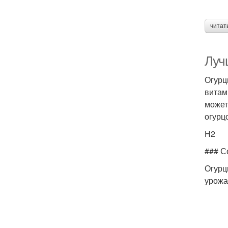
читат
Луч
Огурц
витам
может
огурц
H2
### С
Огурц
урожа