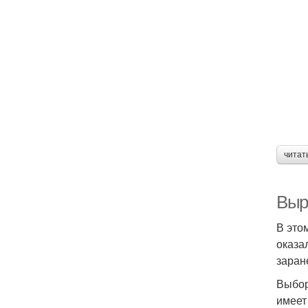
читат
Выр
В это
оказа
заран
Выбор
имеет