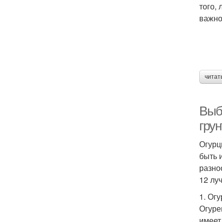
того,
важно
читат
Выб
грун
Огурц
быть 
разно
12 лу
1. Ог
Огуре
имеет