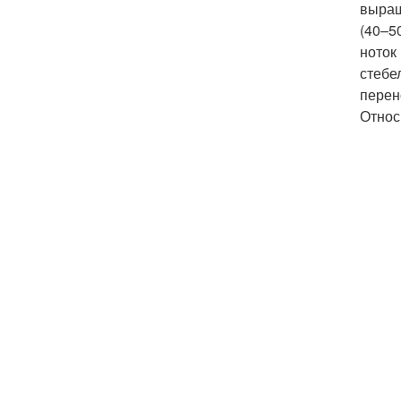
выращ
(40–5
ноток
стебе
перен
Относ