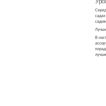
Уро
Серед
садах
садов
Лучши
В нас
ассор
порад
лучш