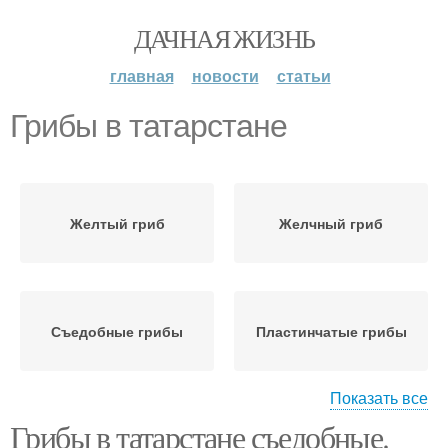
ДАЧНАЯ ЖИЗНЬ
главная
новости
статьи
Грибы в татарстане
Желтый гриб
Желчный гриб
Съедобные грибы
Пластинчатые грибы
Показать все
Грибы в татарстане съедобные.
Пластинчатый гриб
Осенние грибы