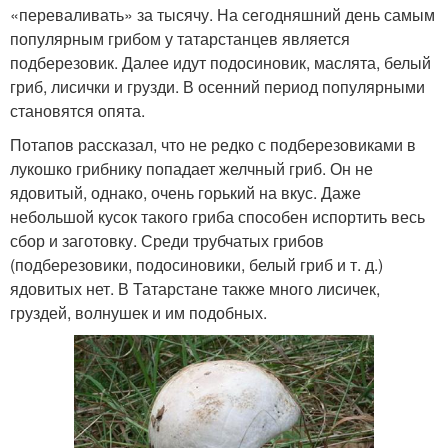
«переваливать» за тысячу. На сегодняшний день самым
популярным грибом у татарстанцев является
подберезовик. Далее идут подосиновик, маслята, белый
гриб, лисички и грузди. В осенний период популярными
становятся опята.
Потапов рассказал, что не редко с подберезовиками в
лукошко грибнику попадает желчный гриб. Он не
ядовитый, однако, очень горький на вкус. Даже
небольшой кусок такого гриба способен испортить весь
сбор и заготовку. Среди трубчатых грибов
(подберезовики, подосиновики, белый гриб и т. д.)
ядовитых нет. В Татарстане также много лисичек,
груздей, волнушек и им подобных.