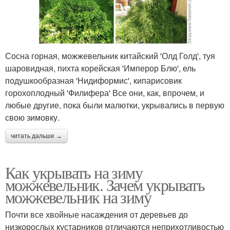
Сосна горная, можжевельник китайский 'Олд Голд', туя
шаровидная, пихта корейская 'Имперор Блю', ель
подушкообразная 'Нидиформис', кипарисовик
горохоплодный 'Филифера' Все они, как, впрочем, и
любые другие, пока были малютки, укрывались в первую
свою зимовку.
читать дальше →
Как укрывать на зиму
можжевельник. Зачем укрывать
можжевельник на зиму
Почти все хвойные насаждения от деревьев до
низкорослых кустарников отличаются неприхотливостью