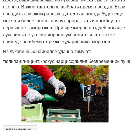
осенью. Важно тщательно выбрать время посадки. Если
посадить слишком рано, когда теплая погода будет еще
месяц и более, цветы начнут прорастать и погибнут от
первых же заморозков. При чрезмерно поздней посадке
луковицы не успеют хорошо укорениться, что также
приведет к гибели от резко «ударивших» морозов.
Из луковичных наиболее удачно зимуют:
тюльпан;гиацинт;крокус;нарцисс;лилия;безвременник;пуш
читать дальше →