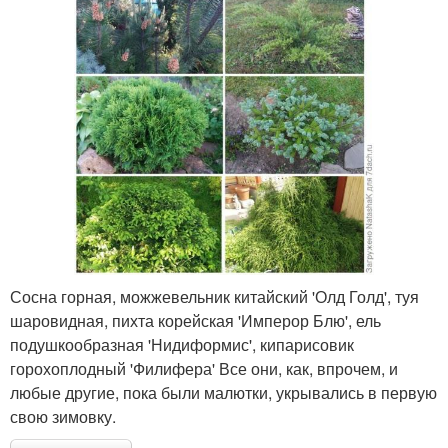
Сосна горная, можжевельник китайский 'Олд Голд', туя
шаровидная, пихта корейская 'Имперор Блю', ель
подушкообразная 'Нидиформис', кипарисовик
горохоплодный 'Филифера' Все они, как, впрочем, и
любые другие, пока были малютки, укрывались в первую
свою зимовку.