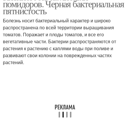
помидоров. Черная бактериальная
пятнистость
Болезнь носит бактериальный характер и широко
распространена по всей территории выращивания
Пятна на рассаде
Коричневые края
томатов. Поражает и плоды томатов, и все его
вегетативные части. Бактерии распространяются от
растения к растению с каплями воды при поливе и
развивают свои колонии на поврежденных частях
Коричневые листы
Сухие пятна
растений.
Ржавые пятна
Прозрачные пятна
Томаты при пятнах
Светлые пятна