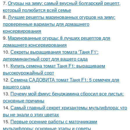
7.
Огурцы на зиму: самый вкусный болгарский рецепт,
который полюбится всей семье
8.
Лучшие рецепты маринованных огурцов на зиму:
проверенные варианты для домашнего
консервирования
9.
Маринованные огурцы: 8 лучших рецептов для
домашнего консервирования
10.
Секреты выращивания томата 'Таня F1':
детерминантный сорт для вашего сада
11.
Купить семена томат Таня F1: выращиваем
высокоурожайный сорт
12.
Семена САДОВИТА томат Таня F1: 5 семечек для
вашего сада
13.
Почему мой фикус бенджамина сбросил все листья:
основные причины
14.
Самый главный секрет хризантемы мультифлора: что
вы не знали о этих цветах
15.
Первые осенние работы с маточниками
мультифлоры: основные этапы и советы