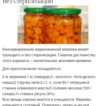
Без стерилизации
Консервирование маринованной моркови может
проходить и без стерилизации. Главное достоинство
этого варианта – значительная экономия времени.
Для приготовления понадобятся:
2 кг морковки;1 кг помидор;2 «золотого» болгарского
перца;2 стручка чили;2 ст. л. соли;50 г петрушки;2
стакана оливкового масла;3 головки чеснока;150 г
сахара;⅓ стакана уксуса (9%).
Все овощи хорошо моются и очищаются. Морковь
нарезается соломкой. Помидоры, перец и чеснок