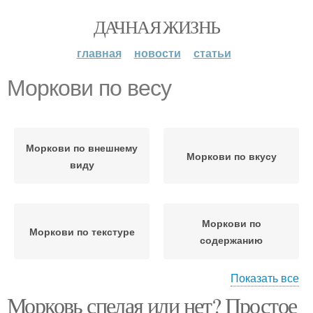
ДАЧНАЯ ЖИЗНЬ
главная
новости
статьи
Моркови по весу
Моркови по внешнему
Моркови по вкусу
виду
Моркови по
Моркови по текстуре
содержанию
Показать все
Морковь спелая или нет? Простое
Моркови на вид
Спелая морковь