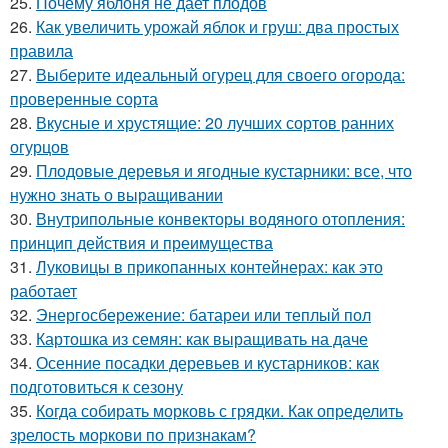
25.
Почему яблоня не дает плодов
26.
Как увеличить урожай яблок и груш: два простых
правила
27.
Выберите идеальный огурец для своего огорода:
проверенные сорта
28.
Вкусные и хрустящие: 20 лучших сортов ранних
огурцов
29.
Плодовые деревья и ягодные кустарники: все, что
нужно знать о выращивании
30.
Внутрипольные конвекторы водяного отопления:
принцип действия и преимущества
31.
Луковицы в прикопанных контейнерах: как это
работает
32.
Энергосбережение: батареи или теплый пол
33.
Картошка из семян: как выращивать на даче
34.
Осенние посадки деревьев и кустарников: как
подготовиться к сезону
35.
Когда собирать морковь с грядки. Как определить
зрелость моркови по признакам?