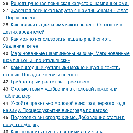
36.
Рецепт тушеная пекинская капуста с шампиньонами.
37.
Жареная пекинская капуста с шампиньонами. Салат
«Пир королевы»
38.
Как поливать цветы аммиаком рецепт. От мошки и
других вредителей
39.
Как можно использовать нашатырный спирт..
Удаление пятен
40.
Маринованные шампиньоны на зиму. Маринованные
шампиньоны «по-итальянски»
41.
Какие ягодные кустарники можно и нужно сажать
осенью. Посадка ежевики осенью
42.
Гриб который растет быстрее всего.
43.
Сколько грамм удобрения в столовой ложке или
таблица мер
44.
Укройте правильно молодой виноград первого года
на зиму. Процесс укрытия винограда пошагово
45.
Подготовка винограда к зиме. Добавление статьи в
новую подборку
46.
Как сохранить огурцы свежими до месяца.