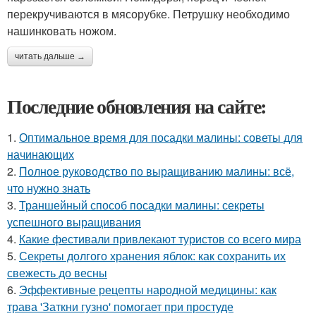
перекручиваются в мясорубке. Петрушку необходимо
нашинковать ножом.
читать дальше →
Последние обновления на сайте:
1.
Оптимальное время для посадки малины: советы для
начинающих
2.
Полное руководство по выращиванию малины: всё,
что нужно знать
3.
Траншейный способ посадки малины: секреты
успешного выращивания
4.
Какие фестивали привлекают туристов со всего мира
5.
Секреты долгого хранения яблок: как сохранить их
свежесть до весны
6.
Эффективные рецепты народной медицины: как
трава 'Заткни гузно' помогает при простуде