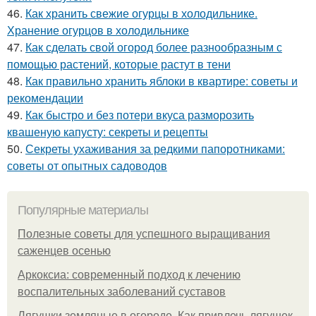
46.
Как хранить свежие огурцы в холодильнике.
Хранение огурцов в холодильнике
47.
Как сделать свой огород более разнообразным с
помощью растений, которые растут в тени
48.
Как правильно хранить яблоки в квартире: советы и
рекомендации
49.
Как быстро и без потери вкуса разморозить
квашеную капусту: секреты и рецепты
50.
Секреты ухаживания за редкими папоротниками:
советы от опытных садоводов
Популярные материалы
Полезные советы для успешного выращивания
саженцев осенью
Аркоксиа: современный подход к лечению
воспалительных заболеваний суставов
Лягушки земляные в огороде. Как привлечь лягушек