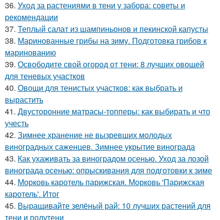
36.
Уход за растениями в тени у забора: советы и
рекомендации
37.
Теплый салат из шампиньонов и пекинской капусты
38.
Маринованные грибы на зиму. Подготовка грибов к
маринованию
39.
Освободите свой огород от тени: 8 лучших овощей
для теневых участков
40.
Овощи для тенистых участков: как выбрать и
вырастить
41.
Двусторонние матрасы-топперы: как выбирать и что
учесть
42.
Зимнее хранение не вызревших молодых
виноградных саженцев. Зимнее укрытие винограда
43.
Как ухаживать за виноградом осенью. Уход за лозой
винограда осенью: опрыскивания для подготовки к зиме
44.
Морковь каротель парижская. Морковь 'Парижская
каротель'. Итог
45.
Выращивайте зелёный рай: 10 лучших растений для
тени и полутени