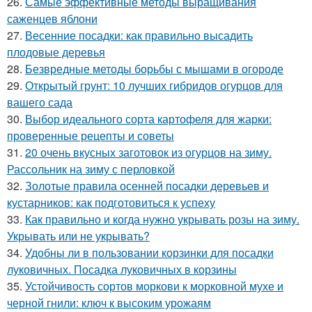
26.
Самые эффективные методы выращивания
саженцев яблони
27.
Весенние посадки: как правильно высадить
плодовые деревья
28.
Безвредные методы борьбы с мышами в огороде
29.
Открытый грунт: 10 лучших гибридов огурцов для
вашего сада
30.
Выбор идеального сорта картофеля для жарки:
проверенные рецепты и советы
31.
20 очень вкусных заготовок из огурцов на зиму.
Рассольник на зиму с перловкой
32.
Золотые правила осенней посадки деревьев и
кустарников: как подготовиться к успеху
33.
Как правильно и когда нужно укрывать розы на зиму.
Укрывать или не укрывать?
34.
Удобны ли в пользовании корзинки для посадки
луковичных. Посадка луковичных в корзины
35.
Устойчивость сортов моркови к морковной мухе и
черной гнили: ключ к высоким урожаям