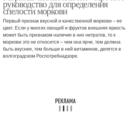
руководство для определения
содержанию
спелости моркови
Первый признак вкусной и качественной моркови – ее
цвет. Если у многих овощей и фруктов внешняя яркость
Спелая морковь
Морковь при хранении
может быть признаком наличия в них нитратов, то к
моркови это не относится – чем она ярче, тем должна
быть вкуснее, тем больше в ней витаминов, делятся в
волгоградском Роспотребнадзоре.
Салат из сырой
Салат из моркови
моркови