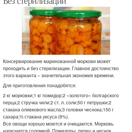
Без стерилизации
Консервирование маринованной моркови может
проходить и без стерилизации. Главное достоинство
этого варианта – значительная экономия времени.
Для приготовления понадобятся:
2 кг морковки;1 кг помидор;2 «золотого» болгарского
перца;2 стручка чили;2 ст. л. соли;50 г петрушки;2
стакана оливкового масла;3 головки чеснока;150 г
сахара;⅓ стакана уксуса (9%).
Все овощи хорошо моются и очищаются. Морковь
нарезается соломкой. Помидоры, перец и чеснок