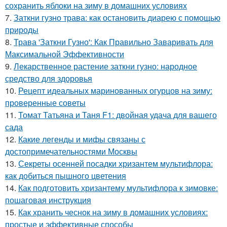
сохранить яблоки на зиму в домашних условиях
7.
Заткни гузно трава: как остановить диарею с помощью
природы
8.
Трава 'Заткни Гузно': Как Правильно Заваривать для
Максимальной Эффективности
9.
Лекарственное растение заткни гузно: народное
средство для здоровья
10.
Рецепт идеальных маринованных огурцов на зиму:
проверенные советы
11.
Томат Татьяна и Таня F1: двойная удача для вашего
сада
12.
Какие легенды и мифы связаны с
достопримечательностями Москвы
13.
Секреты осенней посадки хризантем мультифлора:
как добиться пышного цветения
14.
Как подготовить хризантему мультифлора к зимовке:
пошаговая инструкция
15.
Как хранить чеснок на зиму в домашних условиях:
простые и эффективные способы