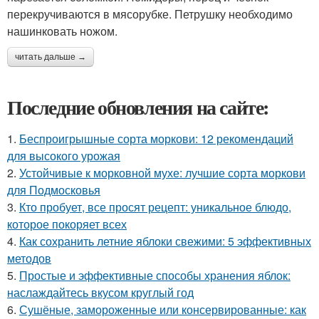
перекручиваются в мясорубке. Петрушку необходимо
нашинковать ножом.
читать дальше →
Последние обновления на сайте:
1.
Беспроигрышные сорта моркови: 12 рекомендаций
для высокого урожая
2.
Устойчивые к морковной мухе: лучшие сорта моркови
для Подмосковья
3.
Кто пробует, все просят рецепт: уникальное блюдо,
которое покоряет всех
4.
Как сохранить летние яблоки свежими: 5 эффективных
методов
5.
Простые и эффективные способы хранения яблок:
наслаждайтесь вкусом круглый год
6.
Сушёные, замороженные или консервированные: как